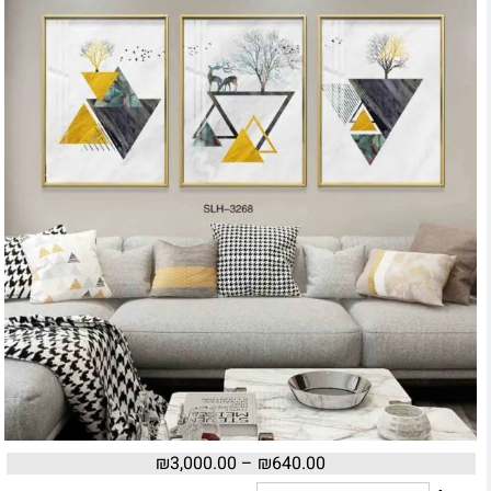
₪
3,000.00
–
₪
640.00