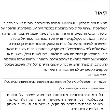
תיאור
תמונות זכוכית לסלון – slh-3268. תמונה על זכוכית איכותית בעיצוב מרהיב
המודפסת ישירות על זכוכית מחוסמת בטכנולוגיית UV מתקדמת. הדפסה על
זכוכית זו מעניקה עומק, חדות ותחושת תלת מימד עוצמתית במיוחד. תמונת
זכוכית זו משתייכת לקולקציה ייחודית של תמונות מודפסות על זכוכית,
המיועדות לעיצוב מרהיב של הבית או העסק. תמונות זכוכית הן הבחירה
האידיאלית למי שמחפש שילוב של יוקרה, חדשנות ונוכחות עיצובית יוצאת
דופן. המוצר ניתן להתאמה אישית מלאה – ניתן לשנות גודל, צבעוניות או
לבקש עיצוב ייחודי בהתאם לצרכים שלכם. תמונה זו מהווה מתנה מושלמת
לחנוכת בית, משרד חדש, או כפריט עיצובי מרשים לכל חלל. העיצוב מבוסס
על קווים גאומטריים לנראות מודרנית ומאוזנת.
מק"ט
slh-3268
קטגוריות
הדפסה על זכוכית
,
שלוש תמונות זכוכית
,
תמונות זכוכית
,
תמונות זכוכית לסלון
תגיות
תמונות גאומטריות
,
תמונות לסלון
כל תמונות הזכוכית מודפסות בהדפסה ישירה על זכוכית
בטכנולוגיה uv חדשנית המעניקה תחושה של תלת מיימד,
תמונה יוקרתית לתליה על הקיר, לעיצוב הבית, עיצוב העסק
או כל פינה שתבחרו.