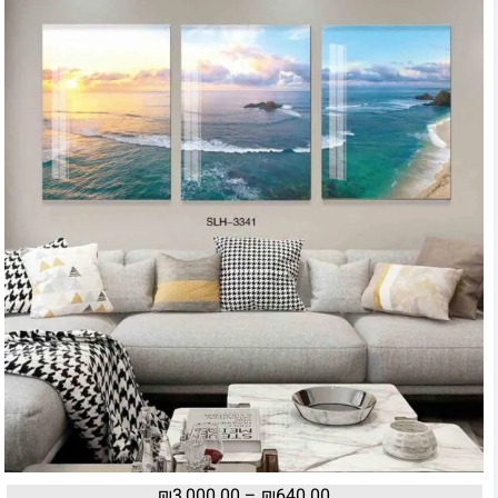
₪
3,000.00
–
₪
640.00