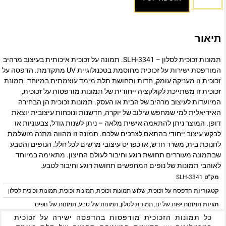
תיאור
תמונות זכוכית לסלון – SLH-3341. תמונה על זכוכית איכותית בעיצוב מרהיב
המודפסת ישירות על זכוכית מחוסמת בטכנולוגיית UV מתקדמת. הדפסה על
זכוכית זו מעניקה עומק, חדות ותחושת תלת מימד עוצמתית במיוחד. תמונת
זכוכית זו משתייכת לקולקציה ייחודית של תמונות מודפסות על זכוכית,
המיועדות לעיצוב מרהיב של הבית או העסק. תמונות זכוכית הן הבחירה
האידיאלית למי שמחפש שילוב של יוקרה, חדשנות ונוכחות עיצובית יוצאת
דופן. המוצר ניתן להתאמה אישית מלאה – ניתן לשנות גודל, צבעוניות או
לבקש עיצוב ייחודי בהתאם לצרכים שלכם. תמונה זו מהווה מתנה מושלמת
לחנוכת בית, משרד חדש, או כפריט עיצובי מרשים לכל חלל. הנופים והטבע
שבתמונה מעוררים תחושת רוגע וחיבור לעולם החיצון. מתאימה במיוחד
לאוהבי תמונות של נופים המחפשים תחושת רוגע וחיבור לטבע.
מק"ט
SLH-3341
קטגוריות
הדפסה על זכוכית
,
שלוש תמונות זכוכית
,
תמונות זכוכית
,
תמונות זכוכית לסלון
תגיות
תמונות יפות של ים
,
תמונות לסלון
,
תמונות של טבע
,
תמונות של נופים
כל תמונות הזכוכית מודפסות בהדפסה ישירה על זכוכית