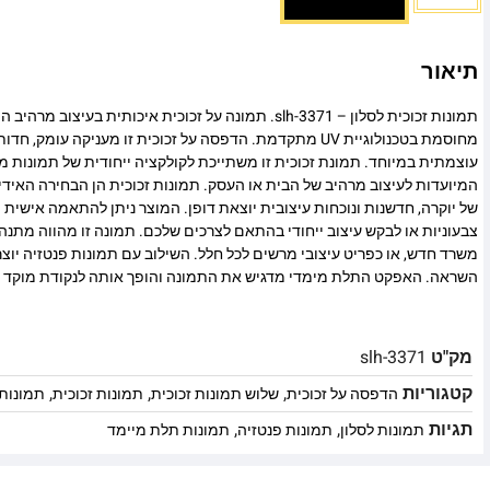
תיאור
תמונות זכוכית לסלון – slh-3371. תמונה על זכוכית איכותית בעי
מחוסמת בטכנולוגיית UV מתקדמת. הדפסה על זכוכית זו מעניקה עומ
עוצמתית במיוחד. תמונת זכוכית זו משתייכת לקולקציה ייחודית של תמונות מו
המיועדות לעיצוב מרהיב של הבית או העסק. תמונות זכוכית הן הבחירה האיד
של יוקרה, חדשנות ונוכחות עיצובית יוצאת דופן. המוצר ניתן להתאמה אישית מ
צבעוניות או לבקש עיצוב ייחודי בהתאם לצרכים שלכם. תמונה זו מהווה מתנה
משרד חדש, או כפריט עיצובי מרשים לכל חלל. השילוב עם תמונות פנטזיה יוצר
השראה. האפקט התלת מימדי מדגיש את התמונה והופך אותה לנקודת מוקד 
מק"ט
slh-3371
קטגוריות
,
,
,
הדפסה על זכוכית
שלוש תמונות זכוכית
תמונות זכוכית
תמונות 
תגיות
,
,
תמונות לסלון
תמונות פנטזיה
תמונות תלת מיימד