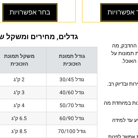
 אפשרויות
בחר אפשרויות
גדלים, מחירים ומשקל של
 ההדבק, מה
ת תמונות על
גודל תמונת
משקל תמונת
 האוכל.
הזכוכית
הזכוכית
גודל 30/45
2 ק"ג
ת ובדיוק רב.
גודל 40/60
3 ק"ג
200 DPI ורזולוציות גובות במיוחדת מה
גודל 50/70
4 ק"ג
גודל 60/90
6.5 ק"ג
ע עד למידה
גודל 70/100
8.5 ק"ג
 אפשר לפנות