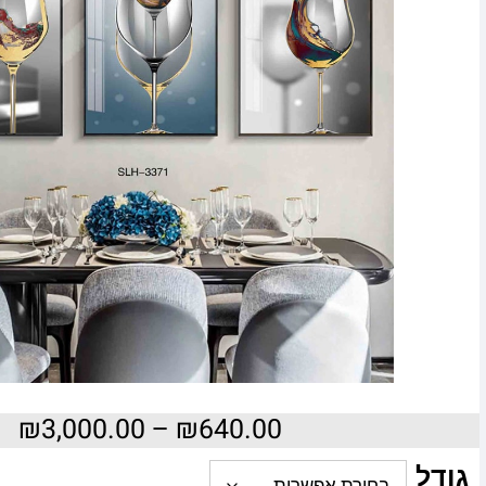
₪
3,000.00
–
₪
640.00
גודל