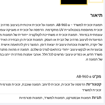
תיאור
תמונת זכוכית למשרד – AB-960-a. תמונה על זכוכית איכותית בע
זכוכית מחוסמת בטכנולוגיית UV מתקדמת. הדפסה על זכוכית זו
עוצמתית במיוחד. תמונת זכוכית זו משתייכת לקולקציה ייחודית של תמונות מו
המיועדות לעיצוב מרהיב של הבית או העסק. תמונות זכוכית הן הבחירה האיד
של יוקרה, חדשנות ונוכחות עיצובית יוצאת דופן. המוצר ניתן להתאמה אישית מ
צבעוניות או לבקש עיצוב ייחודי בהתאם לצרכים שלכם. תמונה זו מהווה מתנה
משרד חדש, או כפריט עיצובי מרשים לכל חלל. אוהבי אמנות מודרנית ייהנו 
של תמונה זו.
מק"ט
AB-960-a
קטגוריות
,
,
הדפסה על זכוכית
זכוכית לרוחב: תמונה שוכבת
זכוכית פנורמית
זכוכית למשרד
תגיות
,
,
תמונות אבסטרקט
תמונות למשרד
תמונות פנורמיות