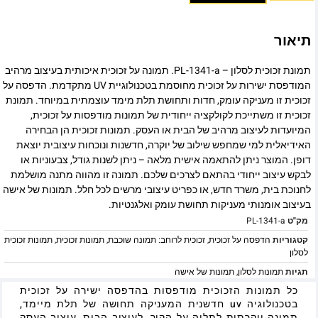
תיאור
תמונת זכוכית לסלון – PL-1341-a. תמונה על זכוכית איכותית בעיצוב מרהיב
המודפסת ישירות על זכוכית מחוסמת בטכנולוגיית UV מתקדמת. הדפסה על
זכוכית זו מעניקה עומק, חדות ותחושת תלת מימד עוצמתית במיוחד. תמונת
זכוכית זו משתייכת לקולקציה ייחודית של תמונות מודפסות על זכוכית,
המיועדות לעיצוב מרהיב של הבית או העסק. תמונות זכוכית הן הבחירה
האידיאלית למי שמחפש שילוב של יוקרה, חדשנות ונוכחות עיצובית יוצאת
דופן. המוצר ניתן להתאמה אישית מלאה – ניתן לשנות גודל, צבעוניות או
לבקש עיצוב ייחודי בהתאם לצרכים שלכם. תמונה זו מהווה מתנה מושלמת
לחנוכת בית, משרד חדש, או כפריט עיצובי מרשים לכל חלל. תמונות של אישה
בעיצוב אומנותי מעניקות תחושת עומק ואלגנטיות.
מק"ט
PL-1341-a
קטגוריות
הדפסה על זכוכית
,
זכוכית לרוחב: תמונה שוכבת
,
תמונות זכוכית
,
תמונות זכוכית
לסלון
תגיות
תמונות לסלון
,
תמונות של אישה
כל תמונות הזכוכית מודפסות בהדפסה ישירה על זכוכית
בטכנולוגיה uv חדשנית המעניקה תחושה של תלת מיימד,
תמונה יוקרתית לתליה על הקיר, לעיצוב הבית, עיצוב העסק