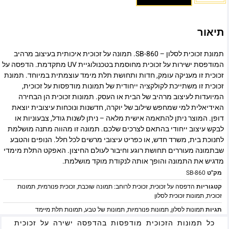
תיאור
תמונת זכוכית לסלון – SB-860. תמונה על זכוכית איכותית בעיצוב מרהיב
המודפסת ישירות על זכוכית מחוסמת בטכנולוגיית UV מתקדמת. הדפסה על
זכוכית זו מעניקה עומק, חדות ותחושת תלת מימד עוצמתית במיוחד. תמונת
זכוכית זו משתייכת לקולקציה ייחודית של תמונות מודפסות על זכוכית,
המיועדות לעיצוב מרהיב של הבית או העסק. תמונות זכוכית הן הבחירה
האידיאלית למי שמחפש שילוב של יוקרה, חדשנות ונוכחות עיצובית יוצאת
דופן. המוצר ניתן להתאמה אישית מלאה – ניתן לשנות גודל, צבעוניות או
לבקש עיצוב ייחודי בהתאם לצרכים שלכם. תמונה זו מהווה מתנה מושלמת
לחנוכת בית, משרד חדש, או כפריט עיצובי מרשים לכל חלל. הנופים והטבע
שבתמונה מעוררים תחושת רוגע וחיבור לעולם החיצון. האפקט התלת מימדי
מדגיש את התמונה והופך אותה לנקודת מוקד מושלמת.
מק"ט
SB-860
קטגוריות
הדפסה על זכוכית
,
זכוכית לרוחב: תמונה שוכבת
,
זכוכית פנורמית
,
תמונות
זכוכית
,
תמונות זכוכית לסלון
תגיות
תמונות לסלון
,
תמונות פנורמיות
,
תמונות של טבע
,
תמונות תלת מיימד
כל תמונות הזכוכית מודפסות בהדפסה ישירה על זכוכית