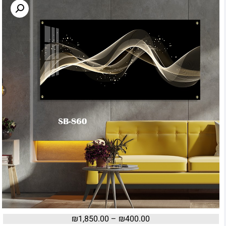
₪
1,850.00
–
₪
400.00