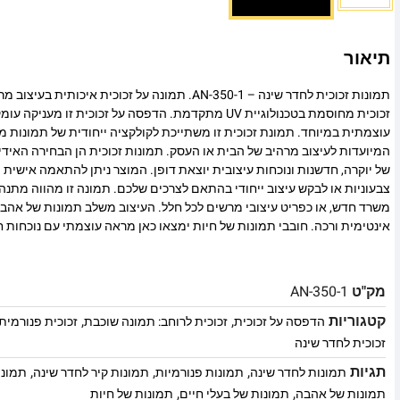
תיאור
תמונות זכוכית לחדר שינה – AN-350-1. תמונה על זכוכית אי
זכוכית מחוסמת בטכנולוגיית UV מתקדמת. הדפסה על זכוכית זו
עוצמתית במיוחד. תמונת זכוכית זו משתייכת לקולקציה ייחודית של תמונות מו
המיועדות לעיצוב מרהיב של הבית או העסק. תמונות זכוכית הן הבחירה האיד
של יוקרה, חדשנות ונוכחות עיצובית יוצאת דופן. המוצר ניתן להתאמה אישית מ
צבעוניות או לבקש עיצוב ייחודי בהתאם לצרכים שלכם. תמונה זו מהווה מתנה
משרד חדש, או כפריט עיצובי מרשים לכל חלל. העיצוב משלב תמונות של אהב
אינטימית ורכה. חובבי תמונות של חיות ימצאו כאן מראה עוצמתי עם נוכחות 
מק"ט
AN-350-1
קטגוריות
,
,
הדפסה על זכוכית
זכוכית לרוחב: תמונה שוכבת
זכוכית פנורמית
זכוכית לחדר שינה
תגיות
,
,
,
תמונות לחדר שינה
תמונות פנורמיות
תמונות קיר לחדר שינה
תמונו
,
,
תמונות של אהבה
תמונות של בעלי חיים
תמונות של חיות