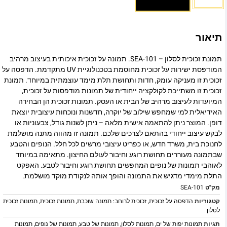
תיאור
תמונת זכוכית לסלון – SEA-101. תמונה על זכוכית איכותית בעיצוב מרהיב
המודפסת ישירות על זכוכית מחוסמת בטכנולוגיית UV מתקדמת. הדפסה על
זכוכית זו מעניקה עומק, חדות ותחושת תלת מימד עוצמתית במיוחד. תמונת
זכוכית זו משתייכת לקולקציה ייחודית של תמונות מודפסות על זכוכית,
המיועדות לעיצוב מרהיב של הבית או העסק. תמונות זכוכית הן הבחירה
האידיאלית למי שמחפש שילוב של יוקרה, חדשנות ונוכחות עיצובית יוצאת
דופן. המוצר ניתן להתאמה אישית מלאה – ניתן לשנות גודל, צבעוניות או
לבקש עיצוב ייחודי בהתאם לצרכים שלכם. תמונה זו מהווה מתנה מושלמת
לחנוכת בית, משרד חדש, או כפריט עיצובי מרשים לכל חלל. הנופים והטבע
שבתמונה מעוררים תחושת רוגע וחיבור לעולם החיצון. מתאימה במיוחד
לאוהבי תמונות של נופים המחפשים תחושת רוגע וחיבור לטבע. האפקט
התלת מימדי מדגיש את התמונה והופך אותה לנקודת מוקד מושלמת.
מק"ט
SEA-101
קטגוריות
הדפסה על זכוכית
,
זכוכית לרוחב: תמונה שוכבת
,
תמונות זכוכית
,
תמונות זכוכית
לסלון
תגיות
תמונות יפות של ים
,
תמונות לסלון
,
תמונות של טבע
,
תמונות של נופים
,
תמונות