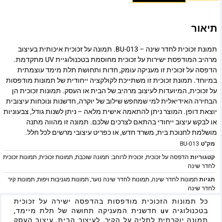
תיאור
תמונת זכוכית לחדר שינה – BU-013. תמונה על זכוכית איכותית בעיצוב
מרהיב המודפסת ישירות על זכוכית מחוסמת בטכנולוגיית UV מתקדמת.
הדפסה על זכוכית זו מעניקה עומק, חדות ותחושת תלת מימד עוצמתית
במיוחד. תמונת זכוכית זו משתייכת לקולקציה ייחודית של תמונות מודפסות
על זכוכית, המיועדות לעיצוב מרהיב של הבית או העסק. תמונות זכוכית הן
הבחירה האידיאלית למי שמחפש שילוב של יוקרה, חדשנות ונוכחות עיצובית
יוצאת דופן. המוצר ניתן להתאמה אישית מלאה – ניתן לשנות גודל, צבעוניות
או לבקש עיצוב ייחודי בהתאם לצרכים שלכם. תמונה זו מהווה מתנה
מושלמת לחנוכת בית, משרד חדש, או כפריט עיצובי מרשים לכל חלל.
מק"ט
BU-013
קטגוריות
הדפסה על זכוכית
,
זכוכית לרוחב: תמונה שוכבת
,
תמונות זכוכית
,
תמונות זכוכית
לחדר שינה
תגיות
תמונות לחדר שינה
,
תמונות לחדר שינה נוער
,
תמונות מגניבות ויפות
,
תמונות קיר
לחדר שינה
כל תמונות הזכוכית מודפסות בהדפסה ישירה על זכוכית
בטכנולוגיה uv חדשנית המעניקה תחושה של תלת מיימד,
תמונה יוקרתית לתליה על הקיר, לעיצוב הבית, עיצוב העסק