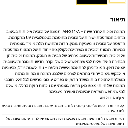
תיאור
תמונת זכוכית לחדר שינה – AN-211-A. תמונה על זכוכית איכותית בעיצוב
מרהיב המודפסת ישירות על זכוכית מחוסמת בטכנולוגיית UV מתקדמת.
הדפסה על זכוכית זו מעניקה עומק, חדות ותחושת תלת מימד עוצמתית
במיוחד. תמונת זכוכית זו משתייכת לקולקציה ייחודית של תמונות מודפסות
על זכוכית, המיועדות לעיצוב מרהיב של הבית או העסק. תמונות זכוכית הן
הבחירה האידיאלית למי שמחפש שילוב של יוקרה, חדשנות ונוכחות עיצובית
יוצאת דופן. המוצר ניתן להתאמה אישית מלאה – ניתן לשנות גודל, צבעוניות
או לבקש עיצוב ייחודי בהתאם לצרכים שלכם. תמונה זו מהווה מתנה
מושלמת לחנוכת בית, משרד חדש, או כפריט עיצובי מרשים לכל חלל. חובבי
תמונות של חיות ימצאו כאן מראה עוצמתי עם נוכחות חזקה בחלל. מושלם
למי שמחפש השראה יומיומית ואווירה מעצימה.
מק"ט
AN-211-A
קטגוריות
הדפסה על זכוכית
,
זכוכית לרוחב: תמונה שוכבת
,
תמונות זכוכית
,
תמונות זכוכית
לחדר שינה
תגיות
תמונות לחדר שינה
,
תמונות מגניבות ויפות
,
תמונות קיר לחדר שינה
,
תמונות של
חיות
,
תמונות של משפטי מוטיבציה