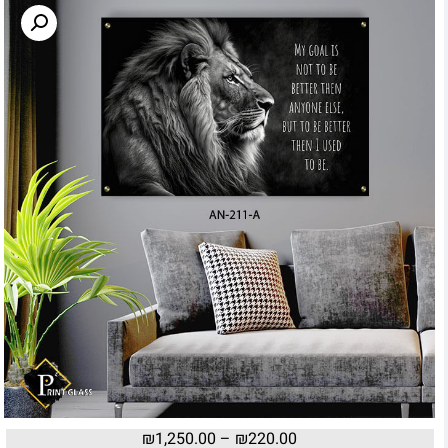
₪
1,250.00
–
₪
220.00