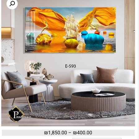
₪
1,850.00
–
₪
400.00