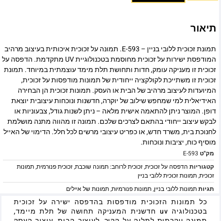
תיאור
תמונת זכוכית ללובי בניין – E-593. תמונה על זכוכית איכותית בעיצוב מרהיב
המודפסת ישירות על זכוכית מחוסמת בטכנולוגיית UV מתקדמת. הדפסה על
זכוכית זו מעניקה עומק, חדות ותחושת תלת מימד עוצמתית במיוחד. תמונת
זכוכית זו משתייכת לקולקציה ייחודית של תמונות מודפסות על זכוכית,
המיועדות לעיצוב מרהיב של הבית או העסק. תמונות זכוכית הן הבחירה
האידיאלית למי שמחפש שילוב של יוקרה, חדשנות ונוכחות עיצובית יוצאת
דופן. המוצר ניתן להתאמה אישית מלאה – ניתן לשנות גודל, צבעוניות או
לבקש עיצוב ייחודי בהתאם לצרכים שלכם. תמונה זו מהווה מתנה מושלמת
לחנוכת בית, משרד חדש, או כפריט עיצובי מרשים לכל חלל. הדימוי של האייל
מוסיף כוח, יציבות ונוכחות.
מק"ט
E-593
קטגוריות
הדפסה על זכוכית
,
זכוכית לרוחב: תמונה שוכבת
,
זכוכית פנורמית
,
תמונות
זכוכית
,
תמונות זכוכית ללובי בניין
תגיות
תמונות ללובי בניין
,
תמונות פנורמיות
,
תמונות של איילים
כל תמונות הזכוכית מודפסות בהדפסה ישירה על זכוכית
בטכנולוגיה uv חדשנית המעניקה תחושה של תלת מיימד,
תמונה יוקרתית לתליה על הקיר, לעיצוב הבית, עיצוב העסק