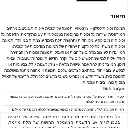
תיאור
תמונת זכוכית לסלון – PIK-S13. תמונה על זכוכית איכותית בעיצוב מרהיב
המודפסת ישירות על זכוכית מחוסמת בטכנולוגיית UV מתקדמת. הדפסה על
זכוכית זו מעניקה עומק, חדות ותחושת תלת מימד עוצמתית במיוחד. תמונת
זכוכית זו משתייכת לקולקציה ייחודית של תמונות מודפסות על זכוכית,
המיועדות לעיצוב מרהיב של הבית או העסק. תמונות זכוכית הן הבחירה
האידיאלית למי שמחפש שילוב של יוקרה, חדשנות ונוכחות עיצובית יוצאת
דופן. המוצר ניתן להתאמה אישית מלאה – ניתן לשנות גודל, צבעוניות או
לבקש עיצוב ייחודי בהתאם לצרכים שלכם. תמונה זו מהווה מתנה מושלמת
לחנוכת בית, משרד חדש, או כפריט עיצובי מרשים לכל חלל. הדימוי של האייל
מוסיף כוח, יציבות ונוכחות.
מק"ט
PIK-S13
קטגוריות
הדפסה על זכוכית
,
זכוכית לרוחב: תמונה שוכבת
,
זכוכית פנורמית
,
תמונות
זכוכית
,
תמונות זכוכית לסלון
תגיות
תמונות לסלון
,
תמונות פנורמיות
,
תמונות צבעוניות לסלון
,
תמונות של איילים
כל תמונות הזכוכית מודפסות בהדפסה ישירה על זכוכית
בטכנולוגיה uv חדשנית המעניקה תחושה של תלת מיימד,
תמונה יוקרתית לתליה על הקיר, לעיצוב הבית, עיצוב העסק