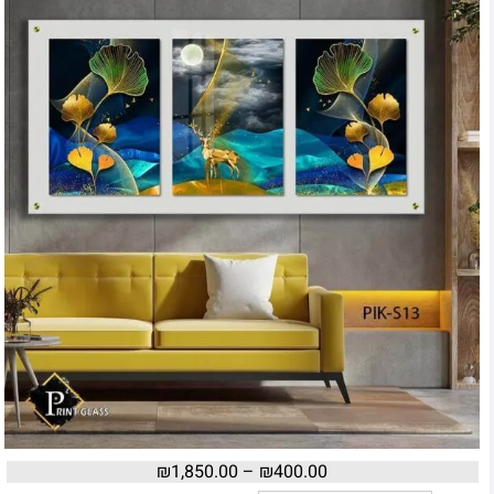
₪
1,850.00
–
₪
400.00