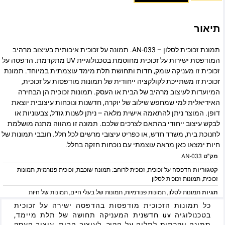
תיאור
תמונת זכוכית לסלון – AN-033. תמונה על זכוכית איכותית בעיצוב מרהיב
המודפסת ישירות על זכוכית מחוסמת בטכנולוגיית UV מתקדמת. הדפסה על
זכוכית זו מעניקה עומק, חדות ותחושת תלת מימד עוצמתית במיוחד. תמונת
זכוכית זו משתייכת לקולקציה ייחודית של תמונות מודפסות על זכוכית,
המיועדות לעיצוב מרהיב של הבית או העסק. תמונות זכוכית הן הבחירה
האידיאלית למי שמחפש שילוב של יוקרה, חדשנות ונוכחות עיצובית יוצאת
דופן. המוצר ניתן להתאמה אישית מלאה – ניתן לשנות גודל, צבעוניות או
לבקש עיצוב ייחודי בהתאם לצרכים שלכם. תמונה זו מהווה מתנה מושלמת
לחנוכת בית, משרד חדש, או כפריט עיצובי מרשים לכל חלל. חובבי תמונות של
חיות ימצאו כאן מראה עוצמתי עם נוכחות חזקה בחלל.
מק"ט
AN-033
קטגוריות
הדפסה על זכוכית
,
זכוכית לרוחב: תמונה שוכבת
,
זכוכית פנורמית
,
תמונות
זכוכית
,
תמונות זכוכית לסלון
תגיות
תמונות לסלון
,
תמונות פנורמיות
,
תמונות של בעלי חיים
,
תמונות של חיות
כל תמונות הזכוכית מודפסות בהדפסה ישירה על זכוכית
בטכנולוגיה uv חדשנית המעניקה תחושה של תלת מיימד,
תמונה יוקרתית לתליה על הקיר, לעיצוב הבית, עיצוב העסק