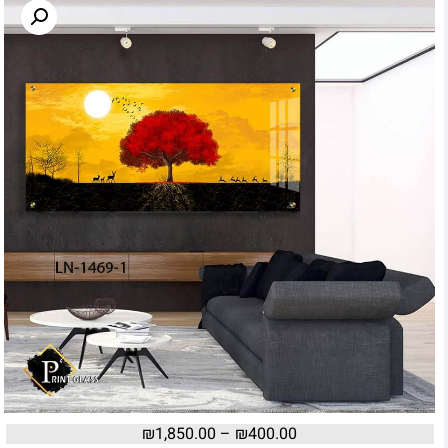
₪
1,850.00
–
₪
400.00