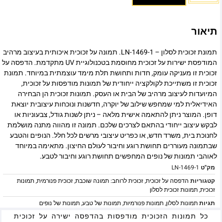
תיאור
תמונת זכוכית לסלון – LN-1469-1. תמונה על זכוכית איכותית בעיצוב מרהיב
המודפסת ישירות על זכוכית מחוסמת בטכנולוגיית UV מתקדמת. הדפסה על
זכוכית זו מעניקה עומק, חדות ותחושת תלת מימד עוצמתית במיוחד. תמונת
זכוכית זו משתייכת לקולקציה ייחודית של תמונות מודפסות על זכוכית,
המיועדות לעיצוב מרהיב של הבית או העסק. תמונות זכוכית הן הבחירה
האידיאלית למי שמחפש שילוב של יוקרה, חדשנות ונוכחות עיצובית יוצאת
דופן. המוצר ניתן להתאמה אישית מלאה – ניתן לשנות גודל, צבעוניות או
לבקש עיצוב ייחודי בהתאם לצרכים שלכם. תמונה זו מהווה מתנה מושלמת
לחנוכת בית, משרד חדש, או כפריט עיצובי מרשים לכל חלל. הנופים והטבע
שבתמונה מעוררים תחושת רוגע וחיבור לעולם החיצון. מתאימה במיוחד
לאוהבי תמונות של נופים המחפשים תחושת רוגע וחיבור לטבע.
מק"ט
LN-1469-1
קטגוריות
הדפסה על זכוכית
,
זכוכית לרוחב: תמונה שוכבת
,
זכוכית פנורמית
,
תמונות
זכוכית
,
תמונות זכוכית לסלון
תגיות
תמונות לסלון
,
תמונות פנורמיות
,
תמונות של טבע
,
תמונות של נופים
כל תמונות הזכוכית מודפסות בהדפסה ישירה על זכוכית