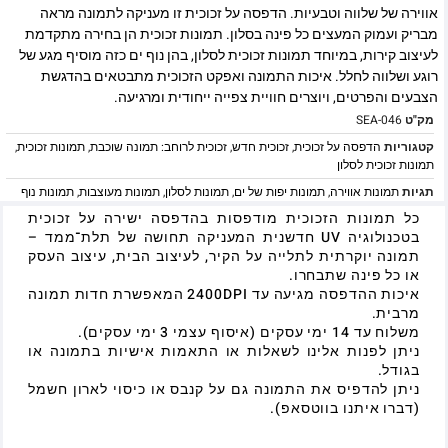
אווירה של שלווה וטבעיות. הדפסה על זכוכית זו מעניקה לתמונה מראה
מבריק ועמוק המעצים כל פינה בסלון. תמונות זכוכית הן בחירה מתקדמת
לעיצוב קירות, במיוחד תמונות זכוכית לסלון, בהן נוף ים כזה מוסיף מגע של
רוגע ושלווה לחלל. איכות התמונה ואפקט הזכוכית מתבטאים בהדגשת
הצבעים והפרטים, ויוצרים חוויית צפייה ייחודית ומרגיעה.
מק"ט
SEA-046
קטגוריות
הדפסה על זכוכית
,
זכוכית חדש
,
זכוכית לרוחב: תמונה שוכבת
,
תמונות זכוכית
,
תמונות זכוכית לסלון
תגיות
תמונות אווירה
,
תמונות יפות של ים
,
תמונות לסלון
,
תמונות מעוצבות
,
תמונות נוף
כל תמונות הזכוכית מודפסות בהדפסה ישירה על זכוכית
בטכנולוגיה UV חדשנית המעניקה תחושה של תלת־ממד –
תמונה יוקרתית לתלייה על הקיר, לעיצוב הבית, עיצוב העסק
או כל פינה שתבחרו.
איכות ההדפסה מגיעה עד 2400DPI המאפשרת חדות תמונה
מרבית.
משלוח עד 14 ימי עסקים (איסוף עצמי 3 ימי עסקים).
ניתן לפנות אלינו לשאלות או התאמות אישיות בתמונה או
בגודל.
ניתן להדפיס את התמונה גם על קנבס או כיסוי לארון חשמל
(דברו איתנו בווטסאפ).