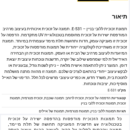
תיאור
תמונת זכוכית ללובי בניין – E-531. תמונה על זכוכית איכותית בעיצוב מרהיב
המודפסת ישירות על זכוכית מחוסמת בטכנולוגיית UV מתקדמת. הדפסה על
זכוכית זו מעניקה עומק, חדות ותחושת תלת מימד עוצמתית במיוחד. תמונת
זכוכית זו משתייכת לקולקציה ייחודית של תמונות מודפסות על זכוכית,
המיועדות לעיצוב מרהיב של הבית או העסק. תמונות זכוכית הן הבחירה
האידיאלית למי שמחפש שילוב של יוקרה, חדשנות ונוכחות עיצובית יוצאת
דופן. המוצר ניתן להתאמה אישית מלאה – ניתן לשנות גודל, צבעוניות או
לבקש עיצוב ייחודי בהתאם לצרכים שלכם. תמונה זו מהווה מתנה מושלמת
לחנוכת בית, משרד חדש, או כפריט עיצובי מרשים לכל חלל. הדימוי של האייל
מוסיף כוח, יציבות ונוכחות.
מק"ט
E-531
קטגוריות
הדפסה על זכוכית
,
זכוכית לרוחב: תמונה שוכבת
,
זכוכית פנורמית
,
תמונות
זכוכית
,
תמונות זכוכית ללובי בניין
תגיות
תמונות ללובי בניין
,
תמונות פנורמיות
,
תמונות של איילים
כל תמונות הזכוכית מודפסות בהדפסה ישירה על זכוכית
בטכנולוגיה uv חדשנית המעניקה תחושה של תלת מיימד,
תמונה יוקרתית לתליה על הקיר, לעיצוב הבית, עיצוב העסק