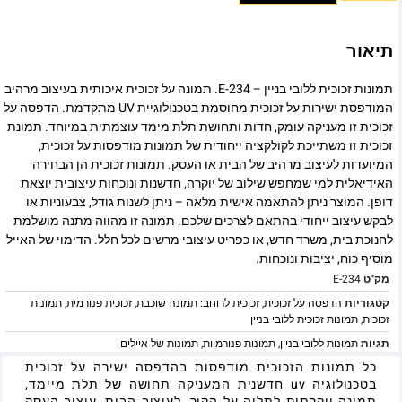
תיאור
תמונות זכוכית ללובי בניין – E-234. תמונה על זכוכית איכותית בעיצוב מרהיב
המודפסת ישירות על זכוכית מחוסמת בטכנולוגיית UV מתקדמת. הדפסה על
זכוכית זו מעניקה עומק, חדות ותחושת תלת מימד עוצמתית במיוחד. תמונת
זכוכית זו משתייכת לקולקציה ייחודית של תמונות מודפסות על זכוכית,
המיועדות לעיצוב מרהיב של הבית או העסק. תמונות זכוכית הן הבחירה
האידיאלית למי שמחפש שילוב של יוקרה, חדשנות ונוכחות עיצובית יוצאת
דופן. המוצר ניתן להתאמה אישית מלאה – ניתן לשנות גודל, צבעוניות או
לבקש עיצוב ייחודי בהתאם לצרכים שלכם. תמונה זו מהווה מתנה מושלמת
לחנוכת בית, משרד חדש, או כפריט עיצובי מרשים לכל חלל. הדימוי של האייל
מוסיף כוח, יציבות ונוכחות.
מק"ט
E-234
קטגוריות
הדפסה על זכוכית
,
זכוכית לרוחב: תמונה שוכבת
,
זכוכית פנורמית
,
תמונות
זכוכית
,
תמונות זכוכית ללובי בניין
תגיות
תמונות ללובי בניין
,
תמונות פנורמיות
,
תמונות של איילים
כל תמונות הזכוכית מודפסות בהדפסה ישירה על זכוכית
בטכנולוגיה uv חדשנית המעניקה תחושה של תלת מיימד,
תמונה יוקרתית לתליה על הקיר, לעיצוב הבית, עיצוב העסק