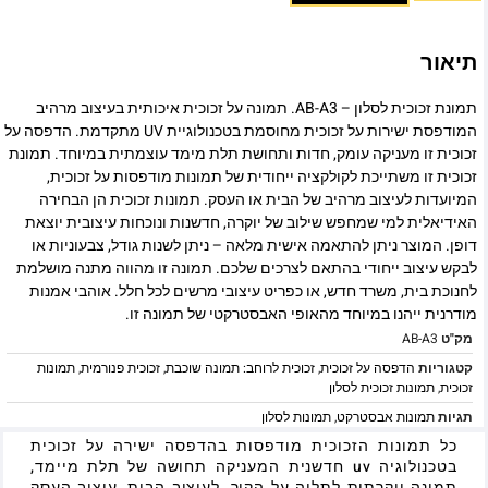
תיאור
תמונת זכוכית לסלון – AB-A3. תמונה על זכוכית איכותית בעיצוב מרהיב
המודפסת ישירות על זכוכית מחוסמת בטכנולוגיית UV מתקדמת. הדפסה על
זכוכית זו מעניקה עומק, חדות ותחושת תלת מימד עוצמתית במיוחד. תמונת
זכוכית זו משתייכת לקולקציה ייחודית של תמונות מודפסות על זכוכית,
המיועדות לעיצוב מרהיב של הבית או העסק. תמונות זכוכית הן הבחירה
האידיאלית למי שמחפש שילוב של יוקרה, חדשנות ונוכחות עיצובית יוצאת
דופן. המוצר ניתן להתאמה אישית מלאה – ניתן לשנות גודל, צבעוניות או
לבקש עיצוב ייחודי בהתאם לצרכים שלכם. תמונה זו מהווה מתנה מושלמת
לחנוכת בית, משרד חדש, או כפריט עיצובי מרשים לכל חלל. אוהבי אמנות
מודרנית ייהנו במיוחד מהאופי האבסטרקטי של תמונה זו.
מק"ט
AB-A3
קטגוריות
הדפסה על זכוכית
,
זכוכית לרוחב: תמונה שוכבת
,
זכוכית פנורמית
,
תמונות
זכוכית
,
תמונות זכוכית לסלון
תגיות
תמונות אבסטרקט
,
תמונות לסלון
כל תמונות הזכוכית מודפסות בהדפסה ישירה על זכוכית
בטכנולוגיה uv חדשנית המעניקה תחושה של תלת מיימד,
תמונה יוקרתית לתליה על הקיר, לעיצוב הבית, עיצוב העסק