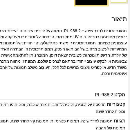
תיאור
תמונת זכוכית לחדר שינה – PL-988-2. תמונה על זכוכית איכו
זכוכית מחוסמת בטכנולוגיית UV מתקדמת. הדפסה על זכוכית זו
עוצמתית במיוחד. תמונת זכוכית זו משתייכת לקולקציה ייחודית של תמונות מו
המיועדות לעיצוב מרהיב של הבית או העסק. תמונות זכוכית הן הבחירה האיד
של יוקרה, חדשנות ונוכחות עיצובית יוצאת דופן. המוצר ניתן להתאמה אישית מ
צבעוניות או לבקש עיצוב ייחודי בהתאם לצרכים שלכם. תמונה זו מהווה מתנה
משרד חדש, או כפריט עיצובי מרשים לכל חלל. העיצוב משלב תמונות של אהב
אינטימית ורכה.
מק"ט
PL-988-2
קטגוריות
,
,
הדפסה על זכוכית
זכוכית לרוחב: תמונה שוכבת
זכוכית פנורמית
זכוכית לחדר שינה
תגיות
,
,
,
תמונות לחדר שינה
תמונות פנורמיות
תמונות קיר לחדר שינה
תמונו
תמונות של אהבה