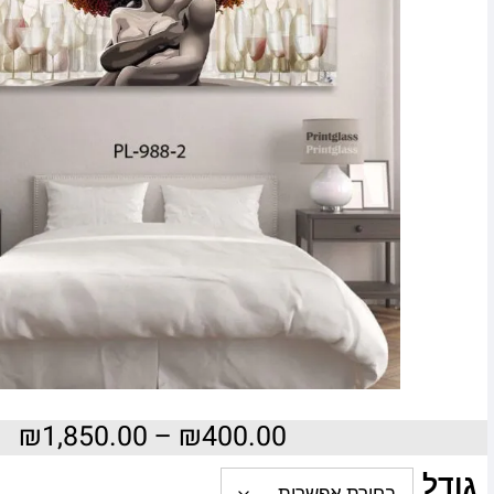
₪
1,850.00
–
₪
400.00
גודל