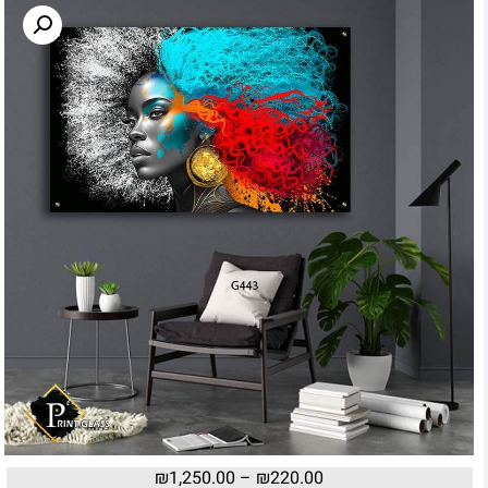
₪
1,250.00
–
₪
220.00