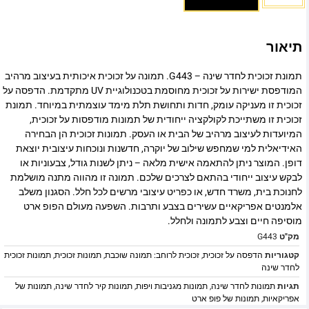
תיאור
תמונת זכוכית לחדר שינה – G443. תמונה על זכוכית איכותית בעיצוב מרהיב
המודפסת ישירות על זכוכית מחוסמת בטכנולוגיית UV מתקדמת. הדפסה על
זכוכית זו מעניקה עומק, חדות ותחושת תלת מימד עוצמתית במיוחד. תמונת
זכוכית זו משתייכת לקולקציה ייחודית של תמונות מודפסות על זכוכית,
המיועדות לעיצוב מרהיב של הבית או העסק. תמונות זכוכית הן הבחירה
האידיאלית למי שמחפש שילוב של יוקרה, חדשנות ונוכחות עיצובית יוצאת
דופן. המוצר ניתן להתאמה אישית מלאה – ניתן לשנות גודל, צבעוניות או
לבקש עיצוב ייחודי בהתאם לצרכים שלכם. תמונה זו מהווה מתנה מושלמת
לחנוכת בית, משרד חדש, או כפריט עיצובי מרשים לכל חלל. הסגנון משלב
אלמנטים אפריקאיים עשירים בצבע ותרבות. השפעה מעולם הפופ ארט
מוסיפה חיים וצבע לתמונה ולחלל.
מק"ט
G443
קטגוריות
הדפסה על זכוכית
,
זכוכית לרוחב: תמונה שוכבת
,
תמונות זכוכית
,
תמונות זכוכית
לחדר שינה
תגיות
תמונות לחדר שינה
,
תמונות מגניבות ויפות
,
תמונות קיר לחדר שינה
,
תמונות של
אפריקאיות
,
תמונות של פופ ארט