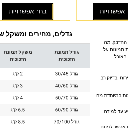
 אפשרויות
בחר אפשרויות
גדלים, מחירים ומשקל של
 ההדבק, מה
ת תמונות על
גודל תמונת
משקל תמונת
 האוכל.
הזכוכית
הזכוכית
גודל 30/45
2 ק"ג
ת ובדיוק רב.
גודל 40/60
3 ק"ג
200 DPI ורזולוציות גובות במיוחדת מה
גודל 50/70
4 ק"ג
גודל 60/90
6.5 ק"ג
ע עד למידה
גודל 70/100
8.5 ק"ג
 אפשר לפנות