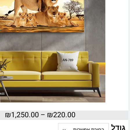
₪
1,250.00
–
₪
220.00
גודל