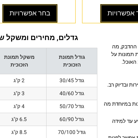
 אפשרויות
בחר אפשרויות
גדלים, מחירים ומשקל של
 ההדבק, מה
ת תמונות על
גודל תמונת
משקל תמונת
 האוכל.
הזכוכית
הזכוכית
גודל 30/45
2 ק"ג
ת ובדיוק רב.
גודל 40/60
3 ק"ג
200 DPI ורזולוציות גובות במיוחדת מה
גודל 50/70
4 ק"ג
גודל 60/90
6.5 ק"ג
ע עד למידה
גודל 70/100
8.5 ק"ג
 אפשר לפנות