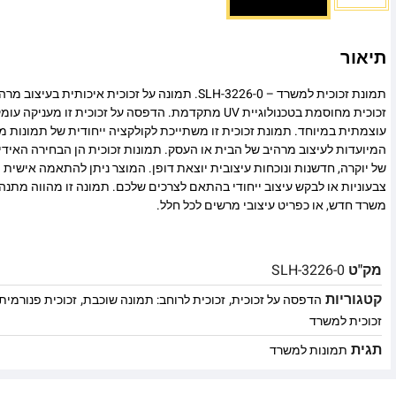
תיאור
תמונת זכוכית למשרד – SLH-3226-0. תמונה על זכוכית איכותי
זכוכית מחוסמת בטכנולוגיית UV מתקדמת. הדפסה על זכוכית זו
עוצמתית במיוחד. תמונת זכוכית זו משתייכת לקולקציה ייחודית של תמונות מו
המיועדות לעיצוב מרהיב של הבית או העסק. תמונות זכוכית הן הבחירה האיד
של יוקרה, חדשנות ונוכחות עיצובית יוצאת דופן. המוצר ניתן להתאמה אישית מ
צבעוניות או לבקש עיצוב ייחודי בהתאם לצרכים שלכם. תמונה זו מהווה מתנה
משרד חדש, או כפריט עיצובי מרשים לכל חלל.
מק"ט
SLH-3226-0
קטגוריות
,
,
הדפסה על זכוכית
זכוכית לרוחב: תמונה שוכבת
זכוכית פנורמית
זכוכית למשרד
תגית
תמונות למשרד