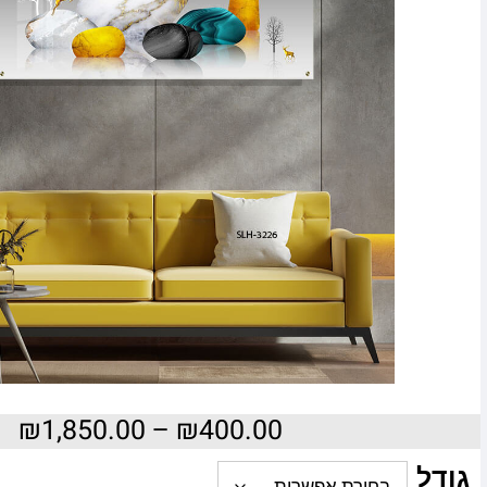
₪
1,850.00
–
₪
400.00
גודל