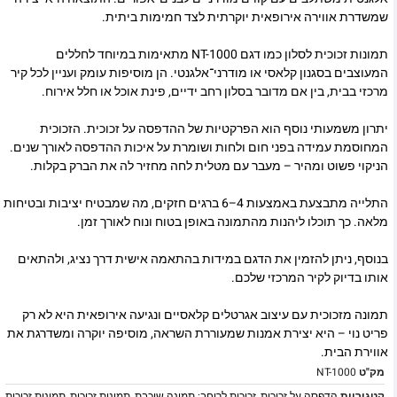
שמשדרת אווירה אירופאית יוקרתית לצד חמימות ביתית.
תמונות זכוכית לסלון כמו דגם NT-1000 מתאימות במיוחד לחללים
המעוצבים בסגנון קלאסי או מודרני־אלגנטי. הן מוסיפות עומק ועניין לכל קיר
מרכזי בבית, בין אם מדובר בסלון רחב ידיים, פינת אוכל או חלל אירוח.
יתרון משמעותי נוסף הוא הפרקטיות של ההדפסה על זכוכית. הזכוכית
המחוסמת עמידה בפני חום ולחות ושומרת על איכות ההדפסה לאורך שנים.
הניקוי פשוט ומהיר – מעבר עם מטלית לחה מחזיר לה את הברק בקלות.
התלייה מתבצעת באמצעות 4–6 ברגים חזקים, מה שמבטיח יציבות ובטיחות
מלאה. כך תוכלו ליהנות מהתמונה באופן בטוח ונוח לאורך זמן.
בנוסף, ניתן להזמין את הדגם במידות בהתאמה אישית דרך נציג, ולהתאים
אותו בדיוק לקיר המרכזי שלכם.
תמונה מזכוכית עם עיצוב אגרטלים קלאסיים ונגיעה אירופאית היא לא רק
פריט נוי – היא יצירת אמנות שמעוררת השראה, מוסיפה יוקרה ומשדרגת את
אווירת הבית.
מק"ט
NT-1000
קטגוריות
הדפסה על זכוכית
,
זכוכית לרוחב: תמונה שוכבת
,
תמונות זכוכית
,
תמונות זכוכית