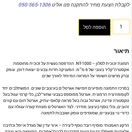
לקבלת הצעת מחיר להתקנה פנו אלינו
050-565-1306
הוספה לסל
תיאור
תמונת זכוכית לסלון – NT-1000. ההדפסה נעשית על זכוכית מחוסמת
אקסטרה־קליר בעובי של 6 מ״מ. המעניקה חדות צבעים יוצאת דופן. עומק
וברק מרשים השומר על המראה המיוחד לאורך שנים.
במרכז התמונה מופיעים חמישה אגרטלים בעיצובים שונים. המשתלבים יחד
לקומפוזיציה הרמונית. אגרטל מפוספס בצבעי שחור־לבן, כלי קרמי עגול בעל
טקסטורה עדינה, אגרטל גבוה בעל מראה קלאסי עתיק, אגרטל חום עם קווים
זהובים, וכלי נוסף בעיצוב מודרני. לצד האגרטלים מונחת קערה עגולה עם
כדורי נוי צבעוניים, שמוסיפים עומק ושובבות לתמונה.
הרקע האמנותי מוסיף רובד נוסף ליצירה – איור עדין של מגדל אייפל וכתיבה
אלגנטית משתלבים עם קווים מודרניים לבנים־אפורים. התוצאה היא יצירה