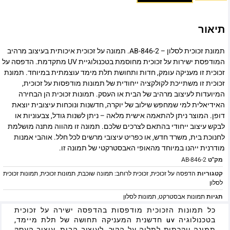
תיאור
תמונת זכוכית לסלון – AB-846-2. תמונה על זכוכית איכותית בעיצוב מרהיב
המודפסת ישירות על זכוכית מחוסמת בטכנולוגיית UV מתקדמת. הדפסה על
זכוכית זו מעניקה עומק, חדות ותחושת תלת מימד עוצמתית במיוחד. תמונת
זכוכית זו משתייכת לקולקציה ייחודית של תמונות מודפסות על זכוכית,
המיועדות לעיצוב מרהיב של הבית או העסק. תמונות זכוכית הן הבחירה
האידיאלית למי שמחפש שילוב של יוקרה, חדשנות ונוכחות עיצובית יוצאת
דופן. המוצר ניתן להתאמה אישית מלאה – ניתן לשנות גודל, צבעוניות או
לבקש עיצוב ייחודי בהתאם לצרכים שלכם. תמונה זו מהווה מתנה מושלמת
לחנוכת בית, משרד חדש, או כפריט עיצובי מרשים לכל חלל. אוהבי אמנות
מודרנית ייהנו במיוחד מהאופי האבסטרקטי של תמונה זו.
מק"ט
AB-846-2
קטגוריות
הדפסה על זכוכית
,
זכוכית לרוחב: תמונה שוכבת
,
תמונות זכוכית
,
תמונות זכוכית
לסלון
תגיות
תמונות אבסטרקט
,
תמונות לסלון
כל תמונות הזכוכית מודפסות בהדפסה ישירה על זכוכית
בטכנולוגיה uv חדשנית המעניקה תחושה של תלת מיימד,
תמונה יוקרתית לתליה על הקיר, לעיצוב הבית, עיצוב העסק