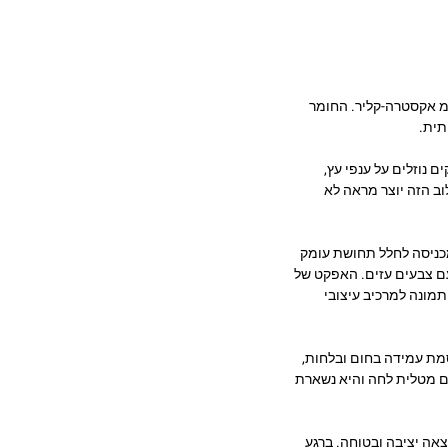
 לסלון – AB-743. היא מודפסת על זכוכית מחוסמת בעובי 6 מ״מ אקסטרה-קליר. החומר
תית.
 נוזלים על ענפי עץ,
וב הזה יוצר מראה לא
ומכניסה לחלל תחושת עומק
עם צבעים עזים. האפקט של
תמונה למרכיב עיצובי
וסמת עמידה בחום ובלחות,
ם מטלית לחה והיא נשארת
ה פשוטה והתוצאה יציבה ובטוחה. ברגע