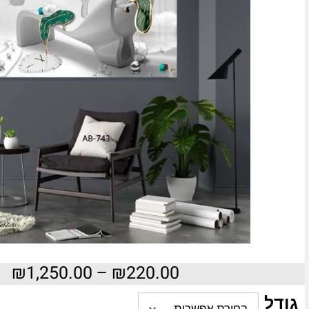
₪
1,250.00
–
₪
220.00
גודל