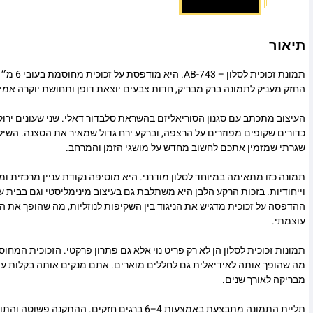
תיאור
תמונת זכוכית
החזק מעניק לתמונה ברק מבריק, חדות צבעים יוצאת דופן ותחושת יוקרה אמי
העיצוב מתכתב עם סגנון הסוריאליזם בהשראת סלבדור דאלי. שני שעונים ירוקים
כדורים שקופים מפוזרים על הרצפה, וברקע ירח גדול שמאיר את הסצנה. השיל
שגרתי שמזמין אתכם לחשוב מחדש על מושגי הזמן והמרחב.
תמונה כזו מתאימה במיוחד לסלון מודרני. היא מוסיפה נקודת עניין מרכזית 
וייחודיות. בזכות הרקע הלבן היא משתלבת גם בעיצוב מינימליסטי וגם בבית 
ההדפסה על זכוכית מדגיש את הניגוד בין השקיפות לנוזליות, מה שהופך את ה
עוצמתי.
תמונות זכוכית לסלון הן לא רק פריט נוי אלא גם פתרון פרקטי. הזכוכית המח
מה שהופך אותה לאידיאלית גם לחללים מוארים. אתם מנקים אותה בקלות ע
מבריקה לאורך שנים.
תליית התמונה מתבצעת באמצעות 4–6 ברגים חזקים. ההתקנ