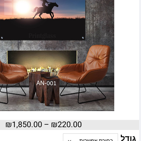
₪
1,850.00
–
₪
220.00
גודל