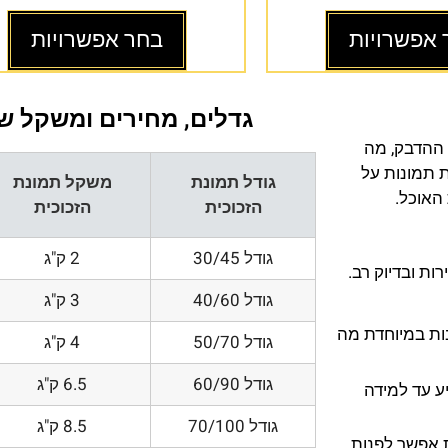
 אפשרויות
בחר אפשרויות
גדלים, מחירים ומשקל של
 ההדבק, מה
ת תמונות על
גודל תמונת
משקל תמונת
 האוכל.
הזכוכית
הזכוכית
גודל 30/45
2 ק"ג
ת ובדיוק רב.
גודל 40/60
3 ק"ג
200 DPI ורזולוציות גובות במיוחדת מה
גודל 50/70
4 ק"ג
גודל 60/90
6.5 ק"ג
ע עד למידה
גודל 70/100
8.5 ק"ג
 אפשר לפנות