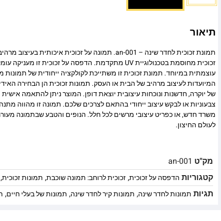
תיאור
תמונת זכוכית לחדר שינה – an-001. תמונה על זכוכית איכותית 
זכוכית מחוסמת בטכנולוגיית UV מתקדמת. הדפסה על זכוכית זו
עוצמתית במיוחד. תמונת זכוכית זו משתייכת לקולקציה ייחודית של תמונות מו
המיועדות לעיצוב מרהיב של הבית או העסק. תמונות זכוכית הן הבחירה האיד
של יוקרה, חדשנות ונוכחות עיצובית יוצאת דופן. המוצר ניתן להתאמה אישית מ
צבעוניות או לבקש עיצוב ייחודי בהתאם לצרכים שלכם. תמונה זו מהווה מתנה
משרד חדש, או כפריט עיצובי מרשים לכל חלל. הנופים והטבע שבתמונה מעורר
לעולם החיצון.
מק"ט
an-001
קטגוריות
,
,
,
הדפסה על זכוכית
זכוכית לרוחב: תמונה שוכבת
תמונות זכוכית
תגיות
,
,
,
תמונות לחדר שינה
תמונות קיר לחדר שינה
תמונות של בעלי חיים
ת