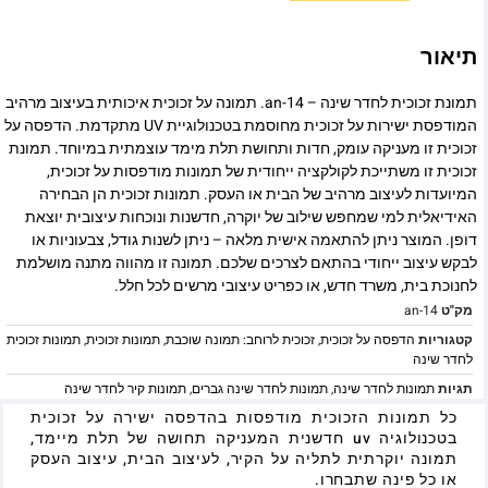
תיאור
תמונת זכוכית לחדר שינה – an-14. תמונה על זכוכית איכותית בעיצוב מרהיב
המודפסת ישירות על זכוכית מחוסמת בטכנולוגיית UV מתקדמת. הדפסה על
זכוכית זו מעניקה עומק, חדות ותחושת תלת מימד עוצמתית במיוחד. תמונת
זכוכית זו משתייכת לקולקציה ייחודית של תמונות מודפסות על זכוכית,
המיועדות לעיצוב מרהיב של הבית או העסק. תמונות זכוכית הן הבחירה
האידיאלית למי שמחפש שילוב של יוקרה, חדשנות ונוכחות עיצובית יוצאת
דופן. המוצר ניתן להתאמה אישית מלאה – ניתן לשנות גודל, צבעוניות או
לבקש עיצוב ייחודי בהתאם לצרכים שלכם. תמונה זו מהווה מתנה מושלמת
לחנוכת בית, משרד חדש, או כפריט עיצובי מרשים לכל חלל.
מק"ט
an-14
קטגוריות
הדפסה על זכוכית
,
זכוכית לרוחב: תמונה שוכבת
,
תמונות זכוכית
,
תמונות זכוכית
לחדר שינה
תגיות
תמונות לחדר שינה
,
תמונות לחדר שינה גברים
,
תמונות קיר לחדר שינה
כל תמונות הזכוכית מודפסות בהדפסה ישירה על זכוכית
בטכנולוגיה uv חדשנית המעניקה תחושה של תלת מיימד,
תמונה יוקרתית לתליה על הקיר, לעיצוב הבית, עיצוב העסק
או כל פינה שתבחרו.