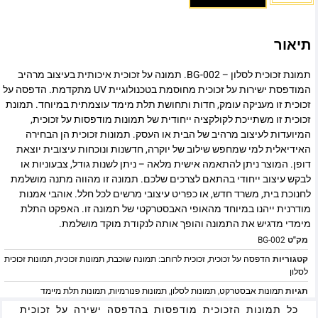
תיאור
תמונת זכוכית לסלון – BG-002. תמונה על זכוכית איכותית בעיצוב מרהיב
המודפסת ישירות על זכוכית מחוסמת בטכנולוגיית UV מתקדמת. הדפסה על
זכוכית זו מעניקה עומק, חדות ותחושת תלת מימד עוצמתית במיוחד. תמונת
זכוכית זו משתייכת לקולקציה ייחודית של תמונות מודפסות על זכוכית,
המיועדות לעיצוב מרהיב של הבית או העסק. תמונות זכוכית הן הבחירה
האידיאלית למי שמחפש שילוב של יוקרה, חדשנות ונוכחות עיצובית יוצאת
דופן. המוצר ניתן להתאמה אישית מלאה – ניתן לשנות גודל, צבעוניות או
לבקש עיצוב ייחודי בהתאם לצרכים שלכם. תמונה זו מהווה מתנה מושלמת
לחנוכת בית, משרד חדש, או כפריט עיצובי מרשים לכל חלל. אוהבי אמנות
מודרנית ייהנו במיוחד מהאופי האבסטרקטי של תמונה זו. האפקט התלת
מימדי מדגיש את התמונה והופך אותה לנקודת מוקד מושלמת.
מק"ט
BG-002
קטגוריות
הדפסה על זכוכית
,
זכוכית לרוחב: תמונה שוכבת
,
תמונות זכוכית
,
תמונות זכוכית
לסלון
תגיות
תמונות אבסטרקט
,
תמונות לסלון
,
תמונות פנורמיות
,
תמונות תלת מיימד
כל תמונות הזכוכית מודפסות בהדפסה ישירה על זכוכית