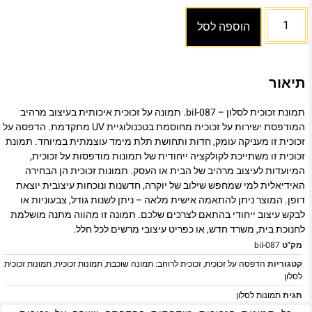
הוספה לסל
תיאור
תמונת זכוכית לסלון – bil-087. תמונה על זכוכית איכותית בעיצוב מרהיב
המודפסת ישירות על זכוכית מחוסמת בטכנולוגיית UV מתקדמת. הדפסה על
זכוכית זו מעניקה עומק, חדות ותחושת תלת מימד עוצמתית במיוחד. תמונת
זכוכית זו משתייכת לקולקציה ייחודית של תמונות מודפסות על זכוכית,
המיועדות לעיצוב מרהיב של הבית או העסק. תמונות זכוכית הן הבחירה
האידיאלית למי שמחפש שילוב של יוקרה, חדשנות ונוכחות עיצובית יוצאת
דופן. המוצר ניתן להתאמה אישית מלאה – ניתן לשנות גודל, צבעוניות או
לבקש עיצוב ייחודי בהתאם לצרכים שלכם. תמונה זו מהווה מתנה מושלמת
לחנוכת בית, משרד חדש, או כפריט עיצובי מרשים לכל חלל.
מק"ט
bil-087
קטגוריות
הדפסה על זכוכית
,
זכוכית לרוחב: תמונה שוכבת
,
תמונות זכוכית
,
תמונות זכוכית
לסלון
תגית
תמונות לסלון