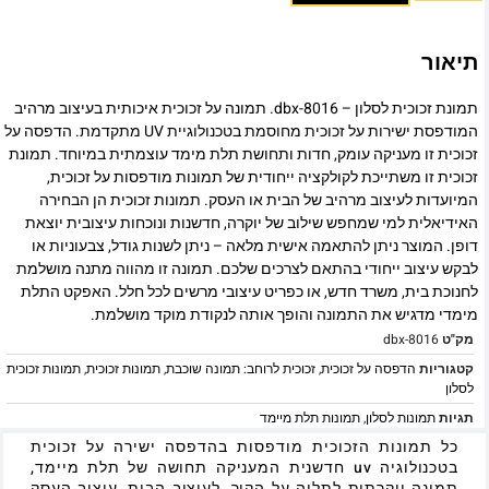
תיאור
תמונת זכוכית לסלון – dbx-8016. תמונה על זכוכית איכותית בעיצוב מרהיב
המודפסת ישירות על זכוכית מחוסמת בטכנולוגיית UV מתקדמת. הדפסה על
זכוכית זו מעניקה עומק, חדות ותחושת תלת מימד עוצמתית במיוחד. תמונת
זכוכית זו משתייכת לקולקציה ייחודית של תמונות מודפסות על זכוכית,
המיועדות לעיצוב מרהיב של הבית או העסק. תמונות זכוכית הן הבחירה
האידיאלית למי שמחפש שילוב של יוקרה, חדשנות ונוכחות עיצובית יוצאת
דופן. המוצר ניתן להתאמה אישית מלאה – ניתן לשנות גודל, צבעוניות או
לבקש עיצוב ייחודי בהתאם לצרכים שלכם. תמונה זו מהווה מתנה מושלמת
לחנוכת בית, משרד חדש, או כפריט עיצובי מרשים לכל חלל. האפקט התלת
מימדי מדגיש את התמונה והופך אותה לנקודת מוקד מושלמת.
מק"ט
dbx-8016
קטגוריות
הדפסה על זכוכית
,
זכוכית לרוחב: תמונה שוכבת
,
תמונות זכוכית
,
תמונות זכוכית
לסלון
תגיות
תמונות לסלון
,
תמונות תלת מיימד
כל תמונות הזכוכית מודפסות בהדפסה ישירה על זכוכית
בטכנולוגיה uv חדשנית המעניקה תחושה של תלת מיימד,
תמונה יוקרתית לתליה על הקיר, לעיצוב הבית, עיצוב העסק