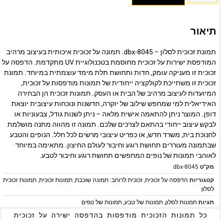
תיאור
תמונת זכוכית לסלון – dbx-8045. תמונה על זכוכית איכותית בעיצוב מרהיב
המודפסת ישירות על זכוכית מחוסמת בטכנולוגיית UV מתקדמת. הדפסה על
זכוכית זו מעניקה עומק, חדות ותחושת תלת מימד עוצמתית במיוחד. תמונת
זכוכית זו משתייכת לקולקציה ייחודית של תמונות מודפסות על זכוכית,
המיועדות לעיצוב מרהיב של הבית או העסק. תמונות זכוכית הן הבחירה
האידיאלית למי שמחפש שילוב של יוקרה, חדשנות ונוכחות עיצובית יוצאת
דופן. המוצר ניתן להתאמה אישית מלאה – ניתן לשנות גודל, צבעוניות או
לבקש עיצוב ייחודי בהתאם לצרכים שלכם. תמונה זו מהווה מתנה מושלמת
לחנוכת בית, משרד חדש, או כפריט עיצובי מרשים לכל חלל. הנופים והטבע
שבתמונה מעוררים תחושת רוגע וחיבור לעולם החיצון. מתאימה במיוחד
לאוהבי תמונות של נופים המחפשים תחושת רוגע וחיבור לטבע.
מק"ט
dbx-8045
קטגוריות
הדפסה על זכוכית
,
זכוכית לרוחב: תמונה שוכבת
,
תמונות זכוכית
,
תמונות זכוכית
לסלון
תגיות
תמונות לסלון
,
תמונות של טבע
,
תמונות של נופים
כל תמונות הזכוכית מודפסות בהדפסה ישירה על זכוכית