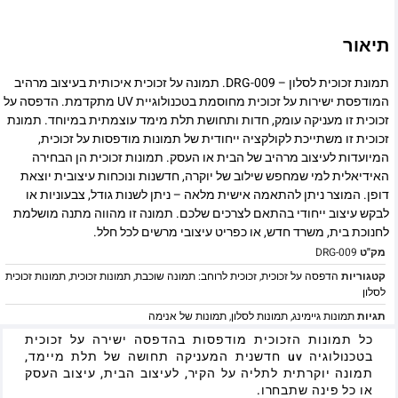
תיאור
תמונת זכוכית לסלון – DRG-009. תמונה על זכוכית איכותית בעיצוב מרהיב
המודפסת ישירות על זכוכית מחוסמת בטכנולוגיית UV מתקדמת. הדפסה על
זכוכית זו מעניקה עומק, חדות ותחושת תלת מימד עוצמתית במיוחד. תמונת
זכוכית זו משתייכת לקולקציה ייחודית של תמונות מודפסות על זכוכית,
המיועדות לעיצוב מרהיב של הבית או העסק. תמונות זכוכית הן הבחירה
האידיאלית למי שמחפש שילוב של יוקרה, חדשנות ונוכחות עיצובית יוצאת
דופן. המוצר ניתן להתאמה אישית מלאה – ניתן לשנות גודל, צבעוניות או
לבקש עיצוב ייחודי בהתאם לצרכים שלכם. תמונה זו מהווה מתנה מושלמת
לחנוכת בית, משרד חדש, או כפריט עיצובי מרשים לכל חלל.
מק"ט
DRG-009
קטגוריות
הדפסה על זכוכית
,
זכוכית לרוחב: תמונה שוכבת
,
תמונות זכוכית
,
תמונות זכוכית
לסלון
תגיות
תמונות גיימינג
,
תמונות לסלון
,
תמונות של אנימה
כל תמונות הזכוכית מודפסות בהדפסה ישירה על זכוכית
בטכנולוגיה uv חדשנית המעניקה תחושה של תלת מיימד,
תמונה יוקרתית לתליה על הקיר, לעיצוב הבית, עיצוב העסק
או כל פינה שתבחרו.