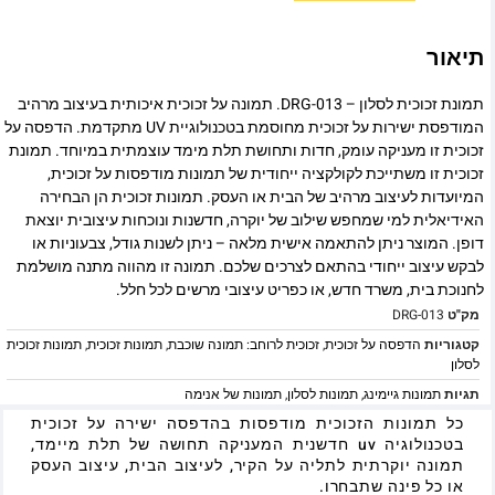
תיאור
תמונת זכוכית לסלון – DRG-013. תמונה על זכוכית איכותית בעיצוב מרהיב
המודפסת ישירות על זכוכית מחוסמת בטכנולוגיית UV מתקדמת. הדפסה על
זכוכית זו מעניקה עומק, חדות ותחושת תלת מימד עוצמתית במיוחד. תמונת
זכוכית זו משתייכת לקולקציה ייחודית של תמונות מודפסות על זכוכית,
המיועדות לעיצוב מרהיב של הבית או העסק. תמונות זכוכית הן הבחירה
האידיאלית למי שמחפש שילוב של יוקרה, חדשנות ונוכחות עיצובית יוצאת
דופן. המוצר ניתן להתאמה אישית מלאה – ניתן לשנות גודל, צבעוניות או
לבקש עיצוב ייחודי בהתאם לצרכים שלכם. תמונה זו מהווה מתנה מושלמת
לחנוכת בית, משרד חדש, או כפריט עיצובי מרשים לכל חלל.
מק"ט
DRG-013
קטגוריות
הדפסה על זכוכית
,
זכוכית לרוחב: תמונה שוכבת
,
תמונות זכוכית
,
תמונות זכוכית
לסלון
תגיות
תמונות גיימינג
,
תמונות לסלון
,
תמונות של אנימה
כל תמונות הזכוכית מודפסות בהדפסה ישירה על זכוכית
בטכנולוגיה uv חדשנית המעניקה תחושה של תלת מיימד,
תמונה יוקרתית לתליה על הקיר, לעיצוב הבית, עיצוב העסק
או כל פינה שתבחרו.