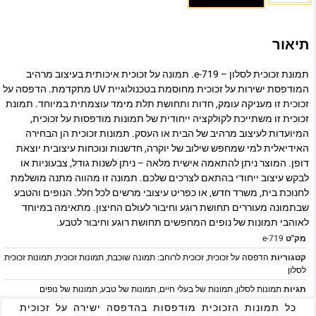
תיאור
תמונת זכוכית לסלון – e-719. תמונה על זכוכית איכותית בעיצוב מרהיב
המודפסת ישירות על זכוכית מחוסמת בטכנולוגיית UV מתקדמת. הדפסה על
זכוכית זו מעניקה עומק, חדות ותחושת תלת מימד עוצמתית במיוחד. תמונת
זכוכית זו משתייכת לקולקציה ייחודית של תמונות מודפסות על זכוכית,
המיועדות לעיצוב מרהיב של הבית או העסק. תמונות זכוכית הן הבחירה
האידיאלית למי שמחפש שילוב של יוקרה, חדשנות ונוכחות עיצובית יוצאת
דופן. המוצר ניתן להתאמה אישית מלאה – ניתן לשנות גודל, צבעוניות או
לבקש עיצוב ייחודי בהתאם לצרכים שלכם. תמונה זו מהווה מתנה מושלמת
לחנוכת בית, משרד חדש, או כפריט עיצובי מרשים לכל חלל. הנופים והטבע
שבתמונה מעוררים תחושת רוגע וחיבור לעולם החיצון. מתאימה במיוחד
לאוהבי תמונות של נופים המחפשים תחושת רוגע וחיבור לטבע.
מק"ט
e-719
קטגוריות
הדפסה על זכוכית
,
זכוכית לרוחב: תמונה שוכבת
,
תמונות זכוכית
,
תמונות זכוכית
לסלון
תגיות
תמונות לסלון
,
תמונות של בעלי חיים
,
תמונות של טבע
,
תמונות של נופים
כל תמונות הזכוכית מודפסות בהדפסה ישירה על זכוכית