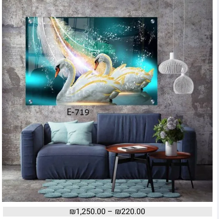
₪
1,250.00
–
₪
220.00