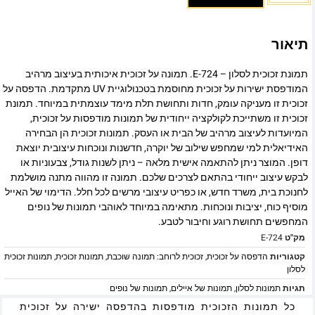
תיאור
תמונת זכוכית לסלון – E-724. תמונה על זכוכית איכותית בעיצוב מרהיב
המודפסת ישירות על זכוכית מחוסמת בטכנולוגיית UV מתקדמת. הדפסה על
זכוכית זו מעניקה עומק, חדות ותחושת תלת מימד עוצמתית במיוחד. תמונת
זכוכית זו משתייכת לקולקציה ייחודית של תמונות מודפסות על זכוכית,
המיועדות לעיצוב מרהיב של הבית או העסק. תמונות זכוכית הן הבחירה
האידיאלית למי שמחפש שילוב של יוקרה, חדשנות ונוכחות עיצובית יוצאת
דופן. המוצר ניתן להתאמה אישית מלאה – ניתן לשנות גודל, צבעוניות או
לבקש עיצוב ייחודי בהתאם לצרכים שלכם. תמונה זו מהווה מתנה מושלמת
לחנוכת בית, משרד חדש, או כפריט עיצובי מרשים לכל חלל. הדימוי של האייל
מוסיף כוח, יציבות ונוכחות. מתאימה במיוחד לאוהבי תמונות של נופים
המחפשים תחושת רוגע וחיבור לטבע.
מק"ט
E-724
קטגוריות
הדפסה על זכוכית
,
זכוכית לרוחב: תמונה שוכבת
,
תמונות זכוכית
,
תמונות זכוכית
לסלון
תגיות
תמונות לסלון
,
תמונות של איילים
,
תמונות של נופים
כל תמונות הזכוכית מודפסות בהדפסה ישירה על זכוכית