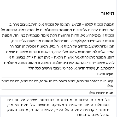
תיאור
תמונת זכוכית לסלון – E-728. תמונה על זכוכית איכותית בעיצוב מרהיב
המודפסת ישירות על זכוכית מחוסמת בטכנולוגיית UV מתקדמת. הדפסה על
זכוכית זו מעניקה עומק, חדות ותחושת תלת מימד עוצמתית במיוחד. תמונת
זכוכית זו משתייכת לקולקציה ייחודית של תמונות מודפסות על זכוכית,
המיועדות לעיצוב מרהיב של הבית או העסק. תמונות זכוכית הן הבחירה
האידיאלית למי שמחפש שילוב של יוקרה, חדשנות ונוכחות עיצובית יוצאת
דופן. המוצר ניתן להתאמה אישית מלאה – ניתן לשנות גודל, צבעוניות או
לבקש עיצוב ייחודי בהתאם לצרכים שלכם. תמונה זו מהווה מתנה מושלמת
לחנוכת בית, משרד חדש, או כפריט עיצובי מרשים לכל חלל.
מק"ט
E-728
קטגוריות
הדפסה על זכוכית
,
זכוכית לרוחב: תמונה שוכבת
,
תמונות זכוכית
,
תמונות זכוכית
לסלון
תגית
תמונות לסלון
כל תמונות הזכוכית מודפסות בהדפסה ישירה על זכוכית
בטכנולוגיה uv חדשנית המעניקה תחושה של תלת מיימד,
תמונה יוקרתית לתליה על הקיר, לעיצוב הבית, עיצוב העסק
או כל פינה שתבחרו.