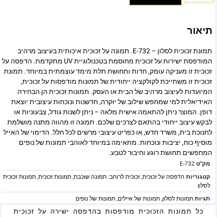
תיאור
תמונת זכוכית לסלון – E-732. תמונה על זכוכית איכותית בעיצוב מרהיב
המודפסת ישירות על זכוכית מחוסמת בטכנולוגיית UV מתקדמת. הדפסה על
זכוכית זו מעניקה עומק, חדות ותחושת תלת מימד עוצמתית במיוחד. תמונת
זכוכית זו משתייכת לקולקציה ייחודית של תמונות מודפסות על זכוכית,
המיועדות לעיצוב מרהיב של הבית או העסק. תמונות זכוכית הן הבחירה
האידיאלית למי שמחפש שילוב של יוקרה, חדשנות ונוכחות עיצובית יוצאת
דופן. המוצר ניתן להתאמה אישית מלאה – ניתן לשנות גודל, צבעוניות או
לבקש עיצוב ייחודי בהתאם לצרכים שלכם. תמונה זו מהווה מתנה מושלמת
לחנוכת בית, משרד חדש, או כפריט עיצובי מרשים לכל חלל. הדימוי של האייל
מוסיף כוח, יציבות ונוכחות. מתאימה במיוחד לאוהבי תמונות של נופים
המחפשים תחושת רוגע וחיבור לטבע.
מק"ט
E-732
קטגוריות
הדפסה על זכוכית
,
זכוכית לרוחב: תמונה שוכבת
,
תמונות זכוכית
,
תמונות זכוכית
לסלון
תגיות
תמונות לסלון
,
תמונות של איילים
,
תמונות של נופים
כל תמונות הזכוכית מודפסות בהדפסה ישירה על זכוכית