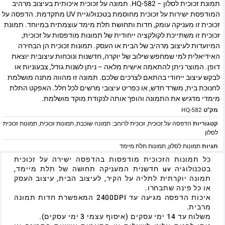
תמונת זכוכית לסלון – HQ-582. תמונה על זכוכית איכותית בעיצוב מרהיב
המודפסת ישירות על זכוכית מחוסמת בטכנולוגיית UV מתקדמת. הדפסה על
זכוכית זו מעניקה עומק, חדות ותחושת תלת מימד עוצמתית במיוחד. תמונת
זכוכית זו משתייכת לקולקציה ייחודית של תמונות מודפסות על זכוכית,
המיועדות לעיצוב מרהיב של הבית או העסק. תמונות זכוכית הן הבחירה
האידיאלית למי שמחפש שילוב של יוקרה, חדשנות ונוכחות עיצובית יוצאת
דופן. המוצר ניתן להתאמה אישית מלאה – ניתן לשנות גודל, צבעוניות או
לבקש עיצוב ייחודי בהתאם לצרכים שלכם. תמונה זו מהווה מתנה מושלמת
לחנוכת בית, משרד חדש, או כפריט עיצובי מרשים לכל חלל. האפקט התלת
מימדי מדגיש את התמונה והופך אותה לנקודת מוקד מושלמת.
מק"ט
HQ-582
קטגוריות
הדפסה על זכוכית
,
זכוכית לרוחב: תמונה שוכבת
,
תמונות זכוכית
,
תמונות זכוכית
לסלון
תגיות
תמונות לסלון
,
תמונות תלת מיימד
כל תמונות הזכוכית מודפסות בהדפסה ישירה על זכוכית
בטכנולוגיה uv חדשנית המעניקה תחושה של תלת מיימד,
תמונה יוקרתית לתליה על הקיר, לעיצוב הבית, עיצוב העסק
או כל פינה שתבחרו.
איכות הדפסה מגיעה עד 2400DPI המאפשרת חדות תמונה
מרבית.
משלוח עד 14 ימי עסקים (איסוף עצמי 3 ימי עסקים).