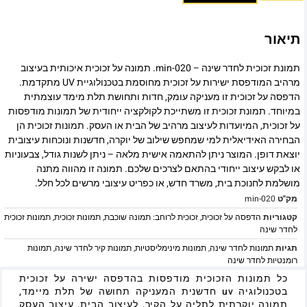
תיאור
תמונת זכוכית לחדר שינה – min-020. תמונה על זכוכית איכותית בעיצוב
מרהיב המודפסת ישירות על זכוכית מחוסמת בטכנולוגיית UV מתקדמת.
הדפסה על זכוכית זו מעניקה עומק, חדות ותחושת תלת מימד עוצמתית
במיוחד. תמונת זכוכית זו משתייכת לקולקציה ייחודית של תמונות מודפסות
על זכוכית, המיועדות לעיצוב מרהיב של הבית או העסק. תמונות זכוכית הן
הבחירה האידיאלית למי שמחפש שילוב של יוקרה, חדשנות ונוכחות עיצובית
יוצאת דופן. המוצר ניתן להתאמה אישית מלאה – ניתן לשנות גודל, צבעוניות
או לבקש עיצוב ייחודי בהתאם לצרכים שלכם. תמונה זו מהווה מתנה
מושלמת לחנוכת בית, משרד חדש, או כפריט עיצובי מרשים לכל חלל.
מק"ט
min-020
קטגוריות
הדפסה על זכוכית
,
זכוכית לרוחב: תמונה שוכבת
,
תמונות זכוכית
,
תמונות זכוכית
לחדר שינה
תגיות
תמונות לחדר שינה
,
תמונות מינימליסטיות
,
תמונות קיר לחדר שינה
,
תמונות
רומנטיות לחדר שינה
כל תמונות הזכוכית מודפסות בהדפסה ישירה על זכוכית
בטכנולוגיה uv חדשנית המעניקה תחושה של תלת מיימד,
תמונה יוקרתית לתליה על הקיר, לעיצוב הבית, עיצוב העסק