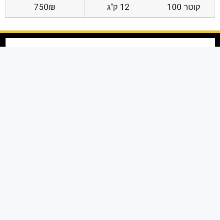
קוטר 100
12 ק"ג
750₪
אנו ניצבים בחזית הטכנולוגיה ומציעים פתרונות
מתקדמים לכל הלקוחות בכל הקשור להדפסת תמונות
במגוון עיצובים שונים לבית ולמשרד באיכות גבוהה
ומראה יוקרתי במיוחד.