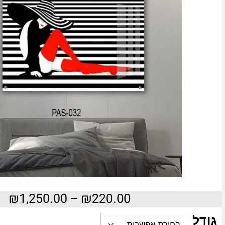
₪
1,250.00
–
₪
220.00
גודל