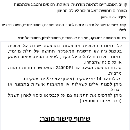
קווים גאומטריים לנראות מודרנית ומאוזנת. הנופים והטבע שבתמונה
מעוררים תחושת רוגע וחיבור לעולם החיצון.
מק"ט
pen-017-2
קטגוריות
הדפסה על זכוכית
,
זכוכית לרוחב: תמונה שוכבת
,
תמונות זכוכית
,
תמונות זכוכית
לסלון
תגיות
תמונות אבסטרקט
,
תמונות גאומטריות
,
תמונות לסלון
,
תמונות של טבע
כל תמונות הזכוכית מודפסות בהדפסה ישירה על זכוכית
בטכנולוגיה uv חדשנית המעניקה תחושה של תלת מיימד,
תמונה יוקרתית לתליה על הקיר, לעיצוב הבית, עיצוב העסק
או כל פינה שתבחרו.
איכות הדפסה מגיעה עד 2400DPI המאפשרת חדות תמונה
מרבית.
משלוח עד 14 ימי עסקים (איסוף עצמי 3 ימי עסקים).
ניתן לפנות אלינו לשאלות או התאמות אישיות בתמונה או
בגודל.
ניתן להדפיס את התמונה גם על קנבס או כיסוי לארון חשמל
(דברו איתנו בווטסאפ)
שיתוף קישור מוצר: