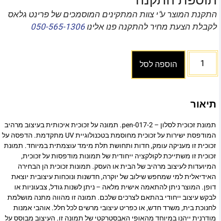
תוספת התקנה
התקנת המוצר ע"י צוות המתקינים המוסמכים של פרינט גלאס
לקבלת הצעת מחיר להתקנה פנו אלינו
050-565-1306
הוספה לסל
תיאור
תמונת זכוכית לסלון – pen-017-2. תמונה על זכוכית איכותית בעיצוב מרהיב
המודפסת ישירות על זכוכית מחוסמת בטכנולוגיית UV מתקדמת. הדפסה על
זכוכית זו מעניקה עומק, חדות ותחושת תלת מימד עוצמתית במיוחד. תמונת
זכוכית זו משתייכת לקולקציה ייחודית של תמונות מודפסות על זכוכית,
המיועדות לעיצוב מרהיב של הבית או העסק. תמונות זכוכית הן הבחירה
האידיאלית למי שמחפש שילוב של יוקרה, חדשנות ונוכחות עיצובית יוצאת
דופן. המוצר ניתן להתאמה אישית מלאה – ניתן לשנות גודל, צבעוניות או
לבקש עיצוב ייחודי בהתאם לצרכים שלכם. תמונה זו מהווה מתנה מושלמת
לחנוכת בית, משרד חדש, או כפריט עיצובי מרשים לכל חלל. אוהבי אמנות
מודרנית ייהנו במיוחד מהאופי האבסטרקטי של תמונה זו. העיצוב מבוסס על