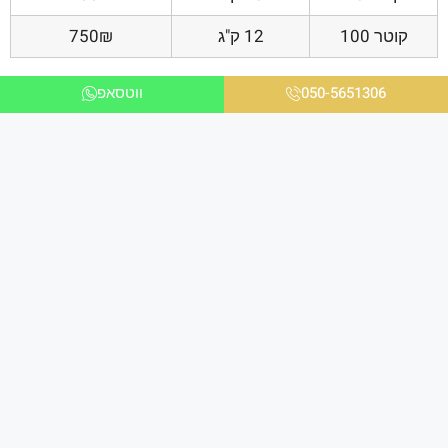
קוטר 100
12 ק"ג
750₪
050-5651306
ווטסאפ
אנו ניצבים בחזית הטכנולוגיה ומציעים פתרונות
מתקדמים לכל הלקוחות בכל הקשור להדפסת תמונות
במגוון עיצובים שונים לבית ולמשרד באיכות גבוהה
ומראה יוקרתי במיוחד.