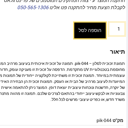
התקנת המוצר ע"י צוות המתקינים המוסמכים של פרינט גלאס
לקבלת הצעת מחיר להתקנה פנו אלינו
050-565-1306
הוספה לסל
תיאור
תמונת זכוכית לסלון – pik-044. תמונה על זכוכית איכותית בעיצוב
מחוסמת בטכנולוגיית UV מתקדמת. הדפסה על זכוכית זו מעניקה עומ
עוצמתית במיוחד. תמונת זכוכית זו משתייכת לקולקציה ייחודית של תמונות מו
המיועדות לעיצוב מרהיב של הבית או העסק. תמונות זכוכית הן הבחירה האיד
של יוקרה, חדשנות ונוכחות עיצובית יוצאת דופן. המוצר ניתן להתאמה אישית מ
צבעוניות או לבקש עיצוב ייחודי בהתאם לצרכים שלכם. תמונה זו מהווה מתנה
משרד חדש, או כפריט עיצובי מרשים לכל חלל.
מק"ט
pik-044