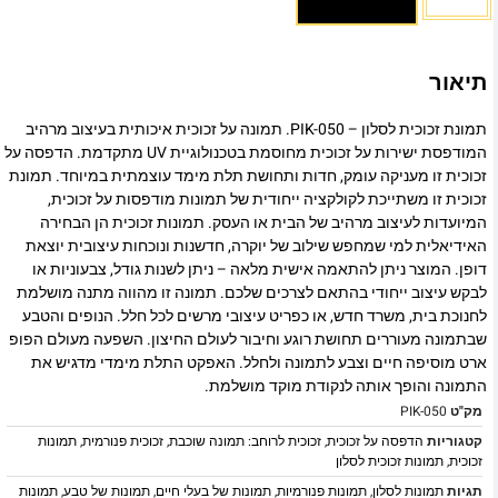
תיאור
תמונת זכוכית לסלון – PIK-050. תמונה על זכוכית איכותית בעיצוב מרהיב
המודפסת ישירות על זכוכית מחוסמת בטכנולוגיית UV מתקדמת. הדפסה על
זכוכית זו מעניקה עומק, חדות ותחושת תלת מימד עוצמתית במיוחד. תמונת
זכוכית זו משתייכת לקולקציה ייחודית של תמונות מודפסות על זכוכית,
המיועדות לעיצוב מרהיב של הבית או העסק. תמונות זכוכית הן הבחירה
האידיאלית למי שמחפש שילוב של יוקרה, חדשנות ונוכחות עיצובית יוצאת
דופן. המוצר ניתן להתאמה אישית מלאה – ניתן לשנות גודל, צבעוניות או
לבקש עיצוב ייחודי בהתאם לצרכים שלכם. תמונה זו מהווה מתנה מושלמת
לחנוכת בית, משרד חדש, או כפריט עיצובי מרשים לכל חלל. הנופים והטבע
שבתמונה מעוררים תחושת רוגע וחיבור לעולם החיצון. השפעה מעולם הפופ
ארט מוסיפה חיים וצבע לתמונה ולחלל. האפקט התלת מימדי מדגיש את
התמונה והופך אותה לנקודת מוקד מושלמת.
מק"ט
PIK-050
קטגוריות
הדפסה על זכוכית
,
זכוכית לרוחב: תמונה שוכבת
,
זכוכית פנורמית
,
תמונות
זכוכית
,
תמונות זכוכית לסלון
תגיות
תמונות לסלון
,
תמונות פנורמיות
,
תמונות של בעלי חיים
,
תמונות של טבע
,
תמונות