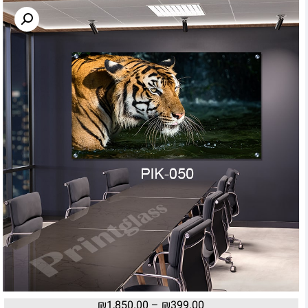
₪
1,850.00
–
₪
399.00