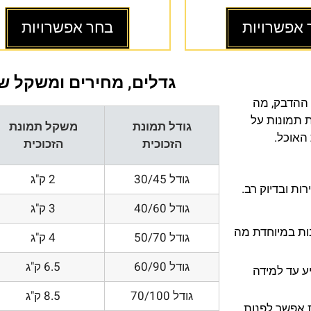
 אפשרויות
בחר אפשרויות
גדלים, מחירים ומשקל של
 ההדבק, מה
ת תמונות על
גודל תמונת
משקל תמונת
 האוכל.
הזכוכית
הזכוכית
גודל 30/45
2 ק"ג
ת ובדיוק רב.
גודל 40/60
3 ק"ג
200 DPI ורזולוציות גובות במיוחדת מה
גודל 50/70
4 ק"ג
גודל 60/90
6.5 ק"ג
ע עד למידה
גודל 70/100
8.5 ק"ג
 אפשר לפנות