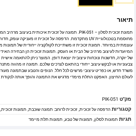
תיאור
תמונת זכוכית לסלון – PIK-051. תמונה על זכוכית איכותית בעיצוב
מחוסמת בטכנולוגיית UV מתקדמת. הדפסה על זכוכית זו מעניקה עומ
עוצמתית במיוחד. תמונת זכוכית זו משתייכת לקולקציה ייחודית של תמונות מו
המיועדות לעיצוב מרהיב של הבית או העסק. תמונות זכוכית הן הבחירה האיד
של יוקרה, חדשנות ונוכחות עיצובית יוצאת דופן. המוצר ניתן להתאמה אישית מ
צבעוניות או לבקש עיצוב ייחודי בהתאם לצרכים שלכם. תמונה זו מהווה מתנה
משרד חדש, או כפריט עיצובי מרשים לכל חלל. הנופים והטבע שבתמונה מעורר
לעולם החיצון. האפקט התלת מימדי מדגיש את התמונה והופך אותה לנקודת 
מק"ט
PIK-051
קטגוריות
,
,
,
הדפסה על זכוכית
זכוכית לרוחב: תמונה שוכבת
תמונות זכוכית
תגיות
,
,
תמונות לסלון
תמונות של טבע
תמונות תלת מיימד