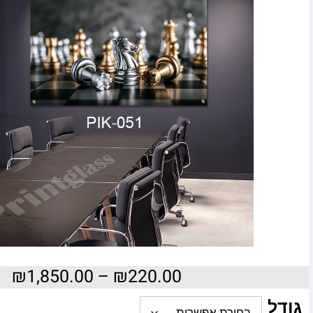
₪
1,850.00
–
₪
220.00
גודל