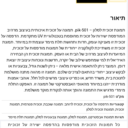
תיאור
תמונת זכוכית לסלון – pik-501. תמונה על זכוכית איכותית בעיצוב מרהיב
המודפסת ישירות על זכוכית מחוסמת בטכנולוגיית UV מתקדמת. הדפסה על
זכוכית זו מעניקה עומק, חדות ותחושת תלת מימד עוצמתית במיוחד. תמונת
זכוכית זו משתייכת לקולקציה ייחודית של תמונות מודפסות על זכוכית,
המיועדות לעיצוב מרהיב של הבית או העסק. תמונות זכוכית הן הבחירה
האידיאלית למי שמחפש שילוב של יוקרה, חדשנות ונוכחות עיצובית יוצאת
דופן. המוצר ניתן להתאמה אישית מלאה – ניתן לשנות גודל, צבעוניות או
לבקש עיצוב ייחודי בהתאם לצרכים שלכם. תמונה זו מהווה מתנה מושלמת
לחנוכת בית, משרד חדש, או כפריט עיצובי מרשים לכל חלל. אוהבי אמנות
מודרנית ייהנו במיוחד מהאופי האבסטרקטי של תמונה זו. האפקט התלת
מימדי מדגיש את התמונה והופך אותה לנקודת מוקד מושלמת.
מק"ט
pik-501
קטגוריות
הדפסה על זכוכית
,
זכוכית לרוחב: תמונה שוכבת
,
זכוכית פנורמית
,
תמונות
זכוכית
,
תמונות זכוכית לסלון
תגיות
תמונות אבסטרקט
,
תמונות לסלון
,
תמונות צבעוניות לסלון
,
תמונות תלת מיימד
כל תמונות הזכוכית מודפסות בהדפסה ישירה על זכוכית