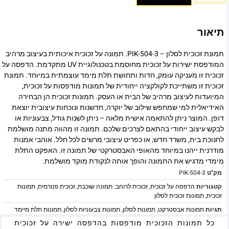
תיאור
תמונת זכוכית לסלון – PIK-504-3. תמונה על זכוכית איכותית בעיצוב מרהיב
המודפסת ישירות על זכוכית מחוסמת בטכנולוגיית UV מתקדמת. הדפסה על
זכוכית זו מעניקה עומק, חדות ותחושת תלת מימד עוצמתית במיוחד. תמונת
זכוכית זו משתייכת לקולקציה ייחודית של תמונות מודפסות על זכוכית,
המיועדות לעיצוב מרהיב של הבית או העסק. תמונות זכוכית הן הבחירה
האידיאלית למי שמחפש שילוב של יוקרה, חדשנות ונוכחות עיצובית יוצאת
דופן. המוצר ניתן להתאמה אישית מלאה – ניתן לשנות גודל, צבעוניות או
לבקש עיצוב ייחודי בהתאם לצרכים שלכם. תמונה זו מהווה מתנה מושלמת
לחנוכת בית, משרד חדש, או כפריט עיצובי מרשים לכל חלל. אוהבי אמנות
מודרנית ייהנו במיוחד מהאופי האבסטרקטי של תמונה זו. האפקט התלת
מימדי מדגיש את התמונה והופך אותה לנקודת מוקד מושלמת.
מק"ט
PIK-504-3
קטגוריות
הדפסה על זכוכית
,
זכוכית לרוחב: תמונה שוכבת
,
זכוכית פנורמית
,
תמונות
זכוכית
,
תמונות זכוכית לסלון
תגיות
תמונות אבסטרקט
,
תמונות לסלון
,
תמונות צבעוניות לסלון
,
תמונות תלת מיימד
כל תמונות הזכוכית מודפסות בהדפסה ישירה על זכוכית