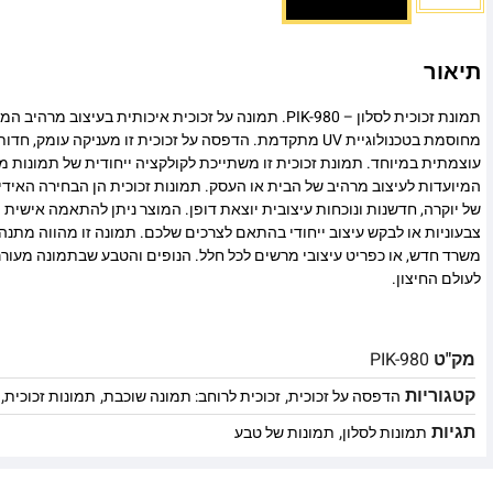
תיאור
תמונת זכוכית לסלון – PIK-980. תמונה על זכוכית איכותית בעיצוב
מחוסמת בטכנולוגיית UV מתקדמת. הדפסה על זכוכית זו מעניקה עומ
עוצמתית במיוחד. תמונת זכוכית זו משתייכת לקולקציה ייחודית של תמונות מו
המיועדות לעיצוב מרהיב של הבית או העסק. תמונות זכוכית הן הבחירה האיד
של יוקרה, חדשנות ונוכחות עיצובית יוצאת דופן. המוצר ניתן להתאמה אישית מ
צבעוניות או לבקש עיצוב ייחודי בהתאם לצרכים שלכם. תמונה זו מהווה מתנה
משרד חדש, או כפריט עיצובי מרשים לכל חלל. הנופים והטבע שבתמונה מעורר
לעולם החיצון.
מק"ט
PIK-980
קטגוריות
,
,
,
הדפסה על זכוכית
זכוכית לרוחב: תמונה שוכבת
תמונות זכוכית
תגיות
,
תמונות לסלון
תמונות של טבע