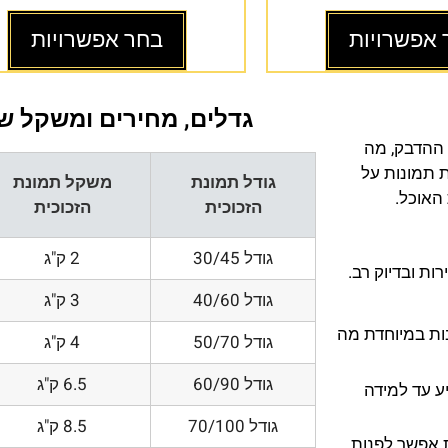
 אפשרויות
בחר אפשרויות
גדלים, מחירים ומשקל של
 ההדבק, מה
ת תמונות על
גודל תמונת
משקל תמונת
 האוכל.
הזכוכית
הזכוכית
גודל 30/45
2 ק"ג
ת ובדיוק רב.
גודל 40/60
3 ק"ג
200 DPI ורזולוציות גובות במיוחדת מה
גודל 50/70
4 ק"ג
גודל 60/90
6.5 ק"ג
ע עד למידה
גודל 70/100
8.5 ק"ג
 אפשר לפנות