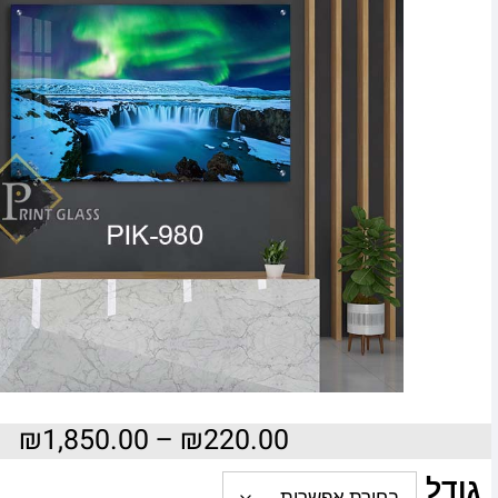
₪
1,850.00
–
₪
220.00
גודל