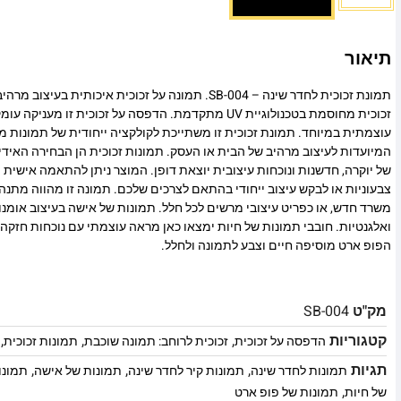
תיאור
תמונת זכוכית לחדר שינה – SB-004. תמונה על זכוכית איכותית 
זכוכית מחוסמת בטכנולוגיית UV מתקדמת. הדפסה על זכוכית זו
עוצמתית במיוחד. תמונת זכוכית זו משתייכת לקולקציה ייחודית של תמונות מו
המיועדות לעיצוב מרהיב של הבית או העסק. תמונות זכוכית הן הבחירה האיד
של יוקרה, חדשנות ונוכחות עיצובית יוצאת דופן. המוצר ניתן להתאמה אישית מ
צבעוניות או לבקש עיצוב ייחודי בהתאם לצרכים שלכם. תמונה זו מהווה מתנה
משרד חדש, או כפריט עיצובי מרשים לכל חלל. תמונות של אישה בעיצוב אומנ
ואלגנטיות. חובבי תמונות של חיות ימצאו כאן מראה עוצמתי עם נוכחות חזק
הפופ ארט מוסיפה חיים וצבע לתמונה ולחלל.
מק"ט
SB-004
קטגוריות
,
,
,
הדפסה על זכוכית
זכוכית לרוחב: תמונה שוכבת
תמונות זכוכית
תגיות
,
,
,
תמונות לחדר שינה
תמונות קיר לחדר שינה
תמונות של אישה
תמונו
,
של חיות
תמונות של פופ ארט