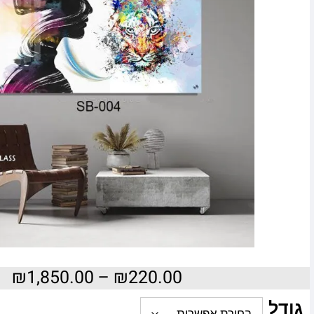
₪
1,850.00
–
₪
220.00
גודל