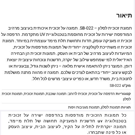
תיאור
תמונת זכוכית לסלון – SB-022. תמונה על זכוכית איכותית בעיצוב מרהיב
המודפסת ישירות על זכוכית מחוסמת בטכנולוגיית UV מתקדמת. הדפסה על
זכוכית זו מעניקה עומק, חדות ותחושת תלת מימד עוצמתית במיוחד. תמונת
זכוכית זו משתייכת לקולקציה ייחודית של תמונות מודפסות על זכוכית,
המיועדות לעיצוב מרהיב של הבית או העסק. תמונות זכוכית הן הבחירה
האידיאלית למי שמחפש שילוב של יוקרה, חדשנות ונוכחות עיצובית יוצאת
דופן. המוצר ניתן להתאמה אישית מלאה – ניתן לשנות גודל, צבעוניות או
לבקש עיצוב ייחודי בהתאם לצרכים שלכם. תמונה זו מהווה מתנה מושלמת
לחנוכת בית, משרד חדש, או כפריט עיצובי מרשים לכל חלל.
מק"ט
SB-022
קטגוריות
הדפסה על זכוכית
,
זכוכית לרוחב: תמונה שוכבת
,
תמונות זכוכית
,
תמונות זכוכית
לסלון
תגיות
תמונות לסלון
,
תמונות מגניבות ויפות
כל תמונות הזכוכית מודפסות בהדפסה ישירה על זכוכית
בטכנולוגיה uv חדשנית המעניקה תחושה של תלת מיימד,
תמונה יוקרתית לתליה על הקיר, לעיצוב הבית, עיצוב העסק
או כל פינה שתבחרו.